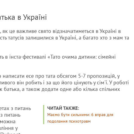
тька в Україні
, як це важливе свято відзначатиметься в Україні в
ть татусів залишилися в Україні, а багато хто з мам та
ть в інста-фестивалі «Тато очима дитини: сімейні
о написати есе про тата обсягом 5-7 пропозицій, у
вого він робить і за що його цінують у сім'ї. У роботі
ік батька, а також додати одне або кілька спільних
етах з питань
ЧИТАЙ ТАКЖЕ:
 з питань
Маємо бути сильними: 6 вправ для
у можна
подолання психотравм
ління у