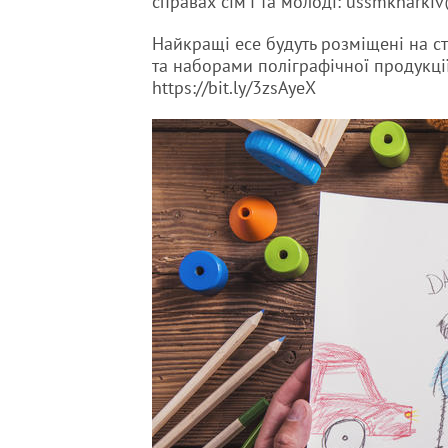
справах сім'ї та молоді: ussmkharkiv
Найкращі есе будуть розміщені на ст
та наборами поліграфічної продукції
https://bit.ly/3zsAyeX