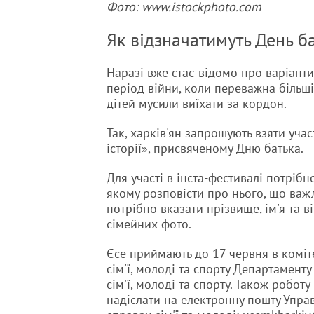
Фото: www.istockphoto.com
Як відзначатимуть День ба
Наразі вже стає відомо про варіанти
період війни, коли переважна більшіс
дітей мусили виїхати за кордон.
Так, харків'ян запрошують взяти учас
історії», присвяченому Дню батька.
Для участі в інста-фестивалі потрібн
якому розповісти про нього, що важли
потрібно вказати прізвище, ім'я та в
сімейних фото.
Єсе приймають до 17 червня в коміт
сім'ї, молоді та спорту Департаменту
сім'ї, молоді та спорту. Також робот
надіслати на електронну пошту Управ