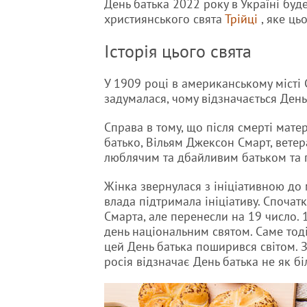
День батька 2022 року в Україні буд
християнського свята
Трійці
, яке ць
Історія цього свята
У 1909 році в американському місті
задумалася, чому відзначається День 
Справа в тому, що після смерті мате
батько, Вільям Джексон Смарт, ветера
люблячим та дбайливим батьком та 
Жінка звернулася з ініціативною до 
влада підтримала ініціативу. Спочат
Смарта, але перенесли на 19 число
день національним святом. Саме тоді
цей День батька поширився світом. З
росія відзначає День батька не як біл