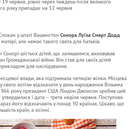
е 19 червня, рівно через тиждень після великого
ого року припадає на 12 червня
 Спокан у штаті Вашингтон
Сонора Луїза Смарт Додд
матері, але немає такого свята для батьків.
рі Сонорі шістьох дітей, що залишилися, виховував
н Громадянської війни. Він став для своїх дітей
прикладом для наслідування.
місцевої влади, яка підтримала петицію жінки. Місцева
ку свято хотіли відзначати у день народження Вільяма
. 1966 року президент США Ліндон Джонсон зробив цей
 утвердилася і дата – третя неділя червня. Поступово
араз його відзначають у понад 30 країнах. Цікаво, що
ьшість країн, а осінні.