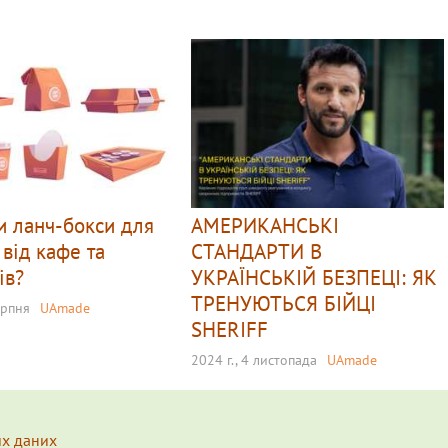
и ланч-бокси для
АМЕРИКАНСЬКІ
 від кафе та
СТАНДАРТИ В
ів?
УКРАЇНСЬКІЙ БЕЗПЕЦІ: ЯК
ТРЕНУЮТЬСЯ БІЙЦІ
ерпня
UAmade
SHERIFF
2024 г., 4 листопада
UAmade
их даних