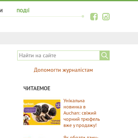
И
ПОДІЇ
Допомогти журналістам
ЧИТАЕМОЕ
Унікальна
новинка в
Auchan: свіжий
чорний трюфель
вже у продажу!
Як обрати ланч-