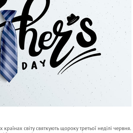
ох країнах світу святкують щороку третьої неділі червня.