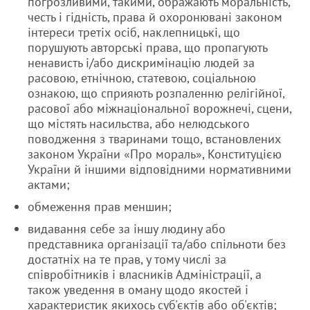
погрозливими, такими, ображають моральність,
честь і гідність, права й охоронювані законом
інтереси третіх осіб, наклепницькі, що
порушують авторські права, що пропагують
ненависть і/або дискримінацію людей за
расовою, етнічною, статевою, соціальною
ознакою, що сприяють розпаленню релігійної,
расової або міжнаціональної ворожнечі, сцени,
що містять насильства, або нелюдського
поводження з тваринами тощо, встановлених
законом України «Про мораль», Конституцією
України й іншими відповідними нормативними
актами;
обмеження прав меншин;
видавання себе за іншу людину або
представника організації та/або спільноти без
достатніх на те прав, у тому числі за
співробітників і власників Адміністрації, а
також уведення в оману щодо якостей і
характеристик якихось суб'єктів або об'єктів;