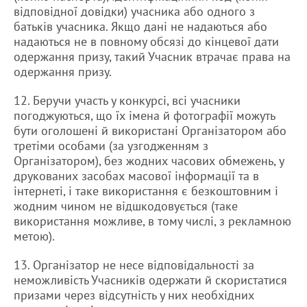
відповідної довідки) учасника або одного з
батьків учасника. Якщо дані не надаються або
надаються не в повному обсязі до кінцевої дати
одержання призу, такий Учасник втрачає права на
одержання призу.
12. Беручи участь у конкурсі, всі учасники
погоджуються, що їх імена й фотографії можуть
бути оголошені й використані Організатором або
третіми особами (за узгодженням з
Організатором), без жодних часових обмежень, у
друкованих засобах масової інформації та в
інтернеті, і таке використання є безкоштовним і
жодним чином не відшкодовується (таке
використання можливе, в тому числі, з рекламною
метою).
13. Організатор не несе відповідальності за
неможливість Учасників одержати й скористатися
призами через відсутність у них необхідних