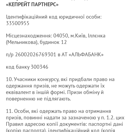
«КЕПРЕЙТ ПАРТНЕРС»
Ідентифікаційний код юридичної особи:
33500955
Місцезнаходження: 04050, м.Київ, Іллєнка
(Мельникова), будинок 12
п/р 26002026769301 в АТ «АЛЬФАБАНК»
код банку 300346
10. Учасники конкурсу, які придбали право на
одержання призів, не можуть одержати їх
еквівалент в іншій формі. Призи обміну й
поверненню не підлягають.
11. Особи, які одержать право на отримання
призів, повинні надати за зазначеною у п. 1.2. цих
Правил адресою копії документів: паспортні дані
(копію паспорта), ідентифікаційний код (копія