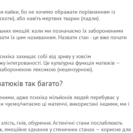
и-лайки, бо не хочемо ображати порівнянням із
скоти), або навіть мертвих тварин (падли).
ьних емоцій: коли ми позначаємо їх забороненими
ати їх цим називанням. Назвати стан - це вже почати
ихіка захищає собі від зриву у зовсім
жу інтегрованості. Це культурна функція матюків —
є забороненою лексикою (нецензурною).
атюків так багато?
ними, адже психіка мільйонів людей перебуває у
и чуємо/читаємо ці матюччі, використані іншими, ми і
 злість, гнів, обурення. Астенічні стани послаблюють
тож, емоційне єднання у стеничних станах — корисне для