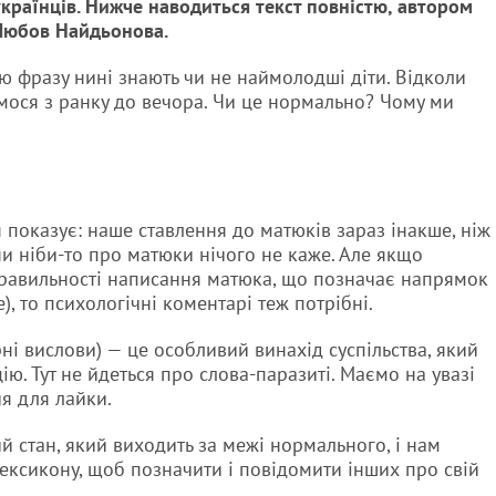
країнців. Нижче наводиться текст повністю, автором
 Любов Найдьонова.
ю фразу нині знають чи не наймолодші діти. Відколи
ємося з ранку до вечора. Чи це нормально? Чому ми
 показує: наше ставлення до матюків зараз інакше, ніж
ни ніби-то про матюки нічого не каже. Але якщо
равильності написання матюка, що позначає напрямок
), то психологічні коментарі теж потрібні.
ні вислови) — це особливий винахід суспільства, який
ю. Тут не йдеться про слова-паразиті. Маємо на увазі
я для лайки.
й стан, який виходить за межі нормального, і нам
лексикону, щоб позначити і повідомити інших про свій