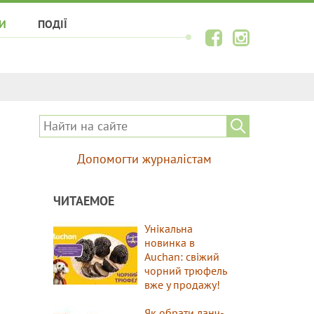
И
ПОДІЇ
Допомогти журналістам
ЧИТАЕМОЕ
Унікальна
новинка в
Auchan: свіжий
чорний трюфель
вже у продажу!
Як обрати ланч-