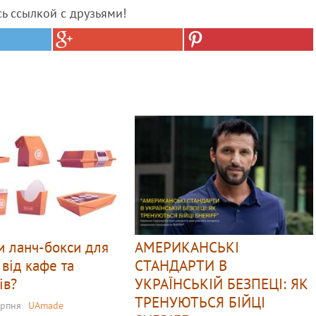
сь ссылкой с друзьями!
и ланч-бокси для
АМЕРИКАНСЬКІ
 від кафе та
СТАНДАРТИ В
ів?
УКРАЇНСЬКІЙ БЕЗПЕЦІ: ЯК
ТРЕНУЮТЬСЯ БІЙЦІ
ерпня
UAmade