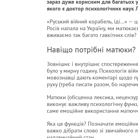
зараз дуже корисним для багатьох у
якого є доктор психологічних наук
«Руський війний корабель, іді…» — ц
Росія напала на Україну, ми матюка
вживаємо так багато гавкітних слів?
Навіщо потрібні матюки?
Зовнішнє і внутрішнє спостереження
було у мирну годину. Психологія вій
мовознавці дають коментарі щодо п
руху (треба писати разом, бо наречие
Матюки (обсценна лексика, нецензур
виконує важливу психологічну функці
саме емоційне використання матючч
Яка ця функція? Позначати емоційни
важко дібрати слово зі звичайного 
надзвичайний стан.