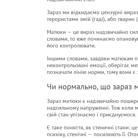
Зараз ми відкидаємо цензурні вираз
терористами змій (гаді), або тварин (
Матюки — це вираз надзвичайно сил
словами, то вже починаємо опановув
його контролювати.
Іншими словами, завдяки матюкам пс
неконтрольовані емоції, оберігає ме
позначати лінію норми, тому вони 
Чи нормально, що зараз м
Зараз матюки є надзвичайно пошире
надсильному напруженні. Тож коли м
свій стан упізнаємо і приєднуємося.
Є таке поняття, як стеничні стани: це
психіку, стенічні — посилюють її. О