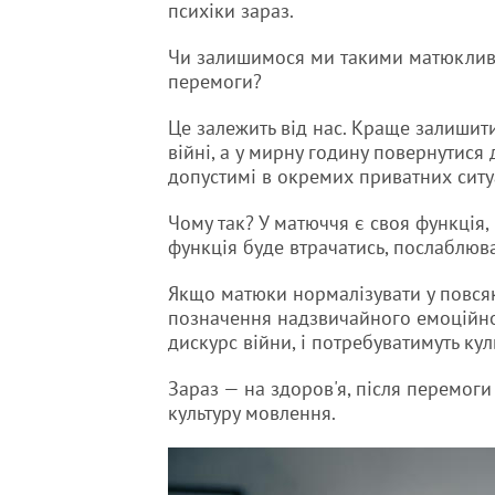
психіки зараз.
Чи залишимося ми такими матюклив
перемоги?
Це залежить від нас. Краще залишит
війні, а у мирну годину повернутися
допустимі в окремих приватних ситу
Чому так? У матюччя є своя функція,
функція буде втрачатись, послаблюва
Якщо матюки нормалізувати у повсяк
позначення надзвичайного емоційног
дискурс війни, і потребуватимуть ку
Зараз — на здоров'я, після перемоги
культуру мовлення.