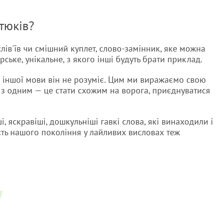
тюків?
слів'їв чи смішний куплет, слово-замінник, яке можна
ське, унікальне, з якого інші будуть брати приклад.
 іншої мови він не розуміє. Цим ми виражаємо свою
з одним — це стати схожим на ворога, приєднуватися
, яскравіші, дошкульніші гавкі слова, які винаходили і
сть нашого покоління у лайливих висловах теж