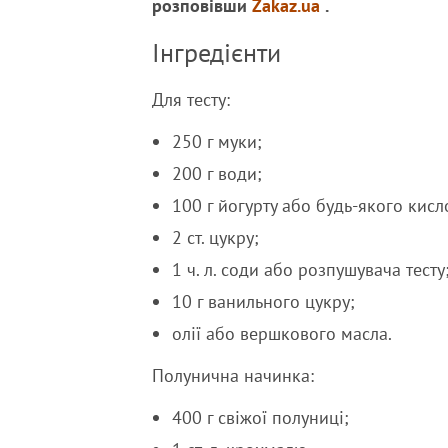
розповівши
Zakaz.ua
.
Інгредієнти
Для тесту:
250 г муки;
200 г води;
100 г йогурту або будь-якого кис
2 ст. цукру;
1 ч. л. соди або розпушувача тесту
10 г ванильного цукру;
олії або вершкового масла.
Полунична начинка:
400 г свіжої полуниці;