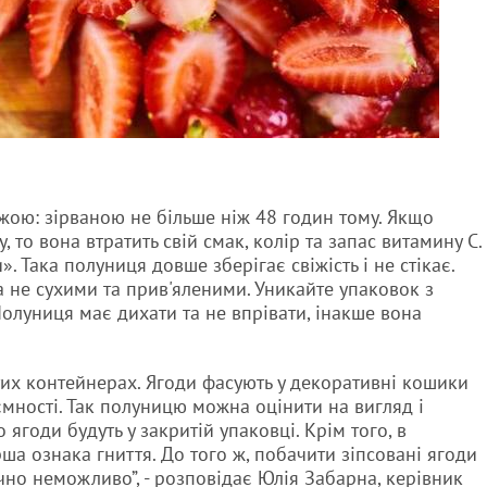
ою: зірваною не більше ніж 48 годин тому. Якщо
, то вона втратить свій смак, колір та запас витамину С.
 Така полуниця довше зберігає свіжість і не стікає.
а не сухими та прив'яленими. Уникайте упаковок з
Полуниця має дихати та не впрівати, інакше вона
их контейнерах. Ягоди фасують у декоративні кошики
ємності. Так полуницю можна оцінити на вигляд і
ягоди будуть у закритій упаковці. Крім того, в
рша ознака гниття. До того ж, побачити зіпсовані ягоди
но неможливо”, - розповідає Юлія Забарна, керівник