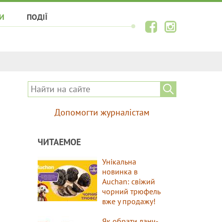
И
ПОДІЇ
Допомогти журналістам
ЧИТАЕМОЕ
Унікальна
новинка в
Auchan: свіжий
чорний трюфель
вже у продажу!
Як обрати ланч-