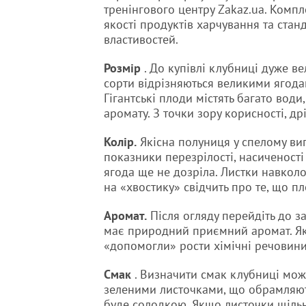
тренінгового центру Zakaz.ua. Комп
якості продуктів харчування та стан
властивостей.
Розмір
. До купівлі клубниці дуже ве
сорти відрізняються великими ягода
Гігантські плоди містять багато вод
аромату. З точки зору корисності, д
Колір.
Якісна полуниця у спелому ви
показники перезрілості, насиченості
ягода ще не дозріла. Листки навкол
на «хвостику» свідчить про те, що пл
Аромат.
Після огляду перейдіть до з
має природний приємний аромат. Як
«допомогли» рости хімічні речовини
Смак
. Визначити смак клубниці можн
зеленими листочками, що обрамляють
буде солодкою. Якщо листочки щіль