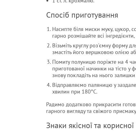
1 ст. л. крохмалю.
Спосіб приготування
Насипте біля миски муку, цукор, с
гарно розмішайте всі інгредієнти
Візьміть круглу роз'ємну форму дл
змастіть його вершковою олією аб
Помиту полуницю поріжте на 4 час
приготованої начинки на тісто у ф
знову покладіть на нього залишки
Відправляємо паляницю у заздалег
хвилин при 180°С.
Радимо додатково прикрасити готов
гарного вигляду та свіжого присмаку
Знаки якісної та корисної