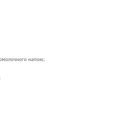
ломолочного напою;
;