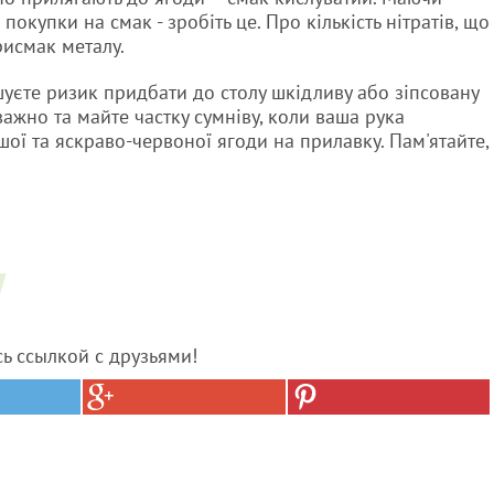
купки на смак - зробіть це. Про кількість нітратів, що
рисмак металу.
єте ризик придбати до столу шкідливу або зіпсовану
ажно та майте частку сумніву, коли ваша рука
ої та яскраво-червоної ягоди на прилавку. Пам'ятайте,
сь ссылкой с друзьями!