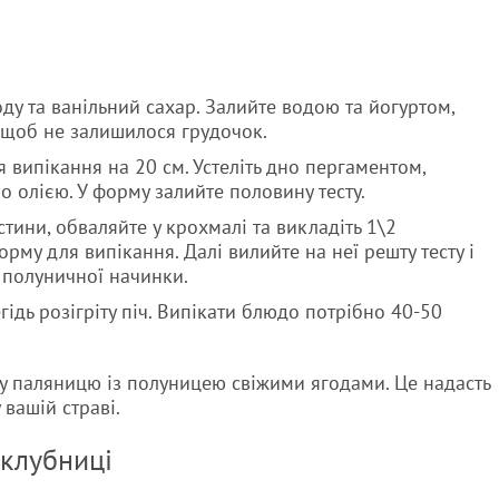
оду та ванільний сахар. Залийте водою та йогуртом,
, щоб не залишилося грудочок.
я випікання на 20 см. Устеліть дно пергаментом,
о олією. У форму залийте половину тесту.
тини, обваляйте у крохмалі та викладіть 1\2
орму для випікання. Далі вилийте на неї решту тесту і
 полуничної начинки.
ідь розігріту піч. Випікати блюдо потрібно 40-50
у паляницю із полуницею свіжими ягодами. Це надасть
 вашій страві.
 клубниці