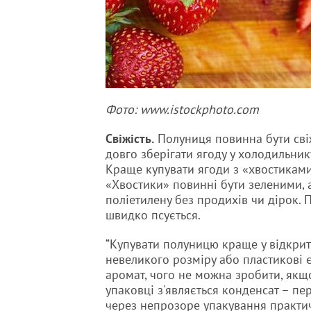
Фото: www.istockphoto.com
Свіжість.
Полуниця повинна бути свіж
довго зберігати ягоду у холодильнику
Краще купувати ягоди з «хвостиками».
«Хвостики» повинні бути зеленими, 
поліетилену без продихів чи дірок. 
швидко псується.
“Купувати полуницю краще у відкрит
невеликого розміру або пластикові 
аромат, чого не можна зробити, якщо 
упаковці з'являється конденсат – пе
через непрозоре упакування практич