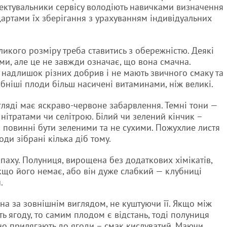
лектувальники сервісу володіють навичками визначення
дартами їх зберігання з урахуванням індивідуальних
ликого розміру треба ставитись з обережністю. Деякі
ми, але це не завжди означає, що вона смачна.
и, надлишок різних добрив і не мають звичного смаку та
рібніші плоди більш насичені витаминами, ніж великі.
гляді має яскраво-червоне забарвлення. Темні тони —
 нітратами чи селітрою. Білий чи зелений кінчик –
о повинні бути зеленими та не сухими. Пожухлие листя
оди зібрані кілька діб тому.
апаху. Полуниця, вирощена без додаткових хімікатів,
що його немає, або він дуже слабкий — клубниці
.
а за зовнішнім виглядом, не куштуючи її. Якщо між
 ягоду, то самим плодом є відстань, тоді полуниця
но прилягають до ягоди – смак кислуватий. Маючи