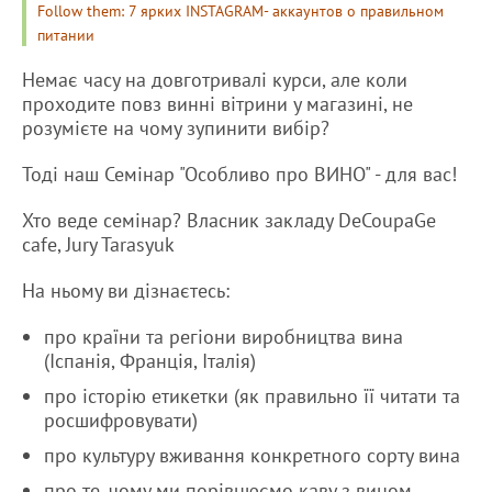
Follow them: 7 ярких INSTAGRAM- аккаунтов о правильном
питании
Немає часу на довготривалі курси, але коли
проходите повз винні вітрини у магазині, не
розумієте на чому зупинити вибір?
Тоді наш Семінар "Особливо про ВИНО" - для вас!
Хто веде семінар? Власник закладу DeCoupaGe
cafe, Jury Tarasyuk​
На ньому ви дізнаєтесь:
про країни та регіони виробництва вина
(Іспанія, Франція, Італія)
про історію етикетки (як правильно її читати та
росшифровувати)
про культуру вживання конкретного сорту вина
про те, чому ми порівнюємо каву з вином