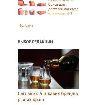
бокси для
доставки від кафе
та ресторанів?
Головна
ВЫБОР РЕДАКЦИИ
Світ віскі: 5 цікавих брендів
різних країн