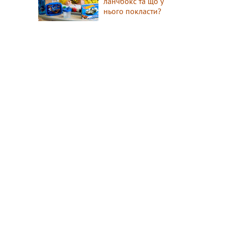
ланчбокс та що у
нього покласти?