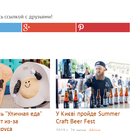
сь ссылкой с друзьями!
ь "Уличная еда"
У Києві пройде Summer
т из-за
Craft Beer Fest
ируса
2019 г., 26 июня
Афіша