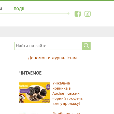
И
ПОДІЇ
Допомогти журналістам
ЧИТАЕМОЕ
Унікальна
новинка в
Auchan: свіжий
чорний трюфель
вже у продажу!
Як обрати ланч-