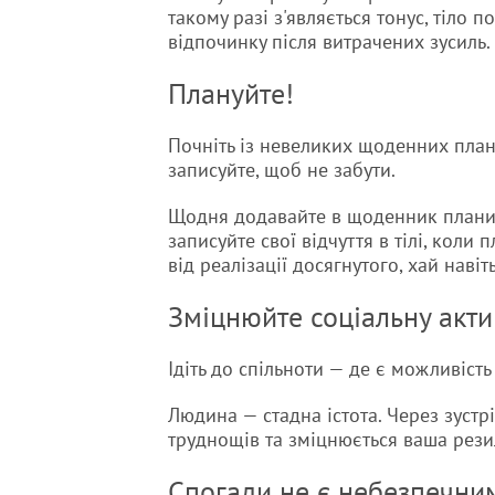
такому разі з'являється тонус, тіло
відпочинку після витрачених зусиль.
Плануйте!
Почніть із невеликих щоденних плані
записуйте, щоб не забути.
Щодня додавайте в щоденник плани.
записуйте свої відчуття в тілі, коли
від реалізації досягнутого, хай навіт
Зміцнюйте соціальну акти
Ідіть до спільноти — де є можливість
Людина — стадна істота. Через зуст
труднощів та зміцнюється ваша резил
Спогади не є небезпечни