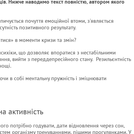
ів. Нижче наводимо текст повністю, автором якого
пичується почуття емоційної втоми, з'являється
дсутність позитивного результату.
атися» в моменти кризи та змін?
психіки, що дозволяє впоратися з нестабільними
ння, вийти з переддепресійного стану. Резильєнтність
нощі.
ючи в собі ментальну пружність і зміцнювати
на активність
його потрібно годувати, дати відновлення через сон,
истем організму тренуваннями, пішими прогулянками. У