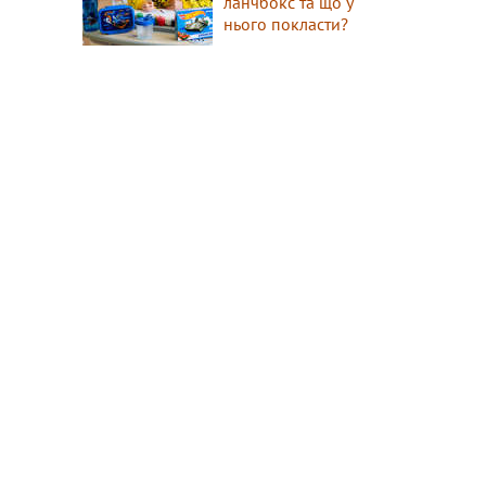
ланчбокс та що у
нього покласти?