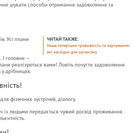
 почне шукати способи отримання задоволення та
в. Усі плани
ЧИТАЙ ТАКЖЕ:
Наша теперішня тривожність та харчування:
які наслідки для організму
 І головне —
 плани реалізуються вами! Ловіть почуття задоволення
ь у дрібницях.
вність!
 для фізичних зустрічей, діалогу.
річ із людьми передається чужий досвід проживання
ьєнтність.
ми!