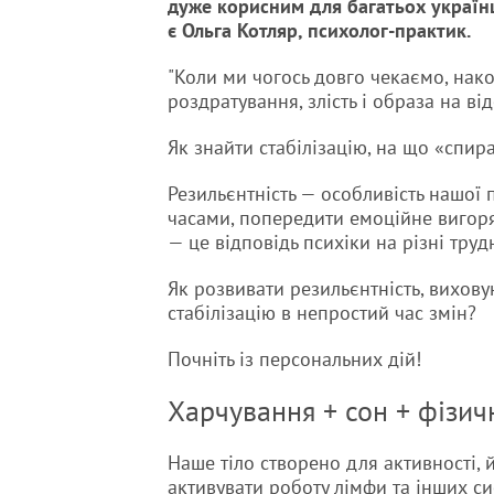
дуже корисним для багатьох українц
є Ольга Котляр, психолог-практик.
"Коли ми чогось довго чекаємо, нако
роздратування, злість і образа на ві
Як знайти стабілізацію, на що «спир
Резильєнтність — особливість нашої 
часами, попередити емоційне вигоря
— це відповідь психіки на різні труд
Як розвивати резильєнтність, вихову
стабілізацію в непростий час змін?
Почніть із персональних дій!
Харчування + сон + фізич
Наше тіло створено для активності, 
активувати роботу лімфи та інших с