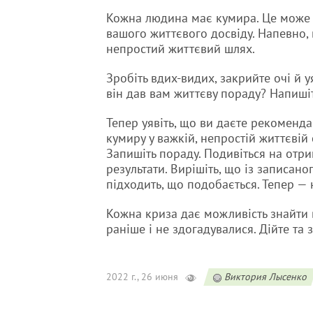
Кожна людина має кумира. Це може бу
вашого життєвого досвіду. Напевно, 
непростий життєвий шлях.
Зробіть вдих-видих, закрийте очі й у
він дав вам життєву пораду? Напиш
Тепер уявіть, що ви даєте рекоменд
кумиру у важкій, непростій життєвій с
Запишіть пораду. Подивіться на отр
результати. Вирішіть, що із записано
підходить, що подобається. Тепер — н
Кожна криза дає можливість знайти в
раніше і не здогадувалися. Дійте та
2022 г., 26 июня
Виктория Лысенко