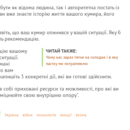
ти як відома людина, так і авторитетна постать із
ви вже знаєте історію життя вашого кумира, його
явіть, що ваш кумир опинився у вашій ситуації. Яку б
іть рекомендацію.
ацію вашому
ЧИТАЙ ТАКЖЕ:
итуації.
Чому нас зараз тягне на солодке і в яку
имані
пастку ми потрапляємо
го вам
апишіть 3 конкретні дії, які ви готові здійснити.
 собі приховані ресурси та можливості, про які ви
 зміцнюйте свою внутрішню опору".
Україна
війна
психологія
емоції
втома