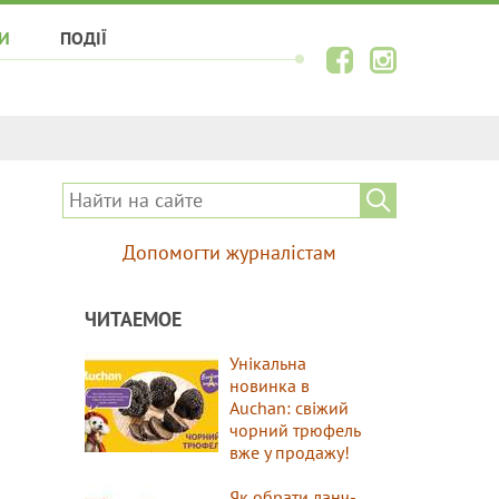
И
ПОДІЇ
Допомогти журналістам
ЧИТАЕМОЕ
Унікальна
новинка в
Auchan: свіжий
чорний трюфель
вже у продажу!
Як обрати ланч-