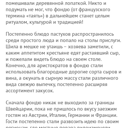
помешивали деревянной лопаткой. Никто и
подумать не мог, что фондю (от французского
термина «таять») в дальнейшем станет целым
ритуалом, культурой и традицией!
Постепенно блюдо пастухов распространилось
среди простого люда и попало на столы прислуги.
Шила в мешке не утаишь – хозяева заметили, с
каким аппетитом крестьяне едят растаявший сыр,
и пожелали видеть блюдо на своем столе.
Конечно, для аристократов в фондю стали
использовать благородные дорогие сорта сыров и
вина, а окунать в сырную массу стали различного
вида свежую выпечку, постепенно расширяя
ассортимент закусок.
Сначала фондю никак не выходило за границы
Швейцарии, пока не пришлось по вкусу заезжим
гостям из Австрии, Италии, Германии и Франции.
Гости постепенно стали развозить идею по своим
регионам, где местные повара видоизменяли