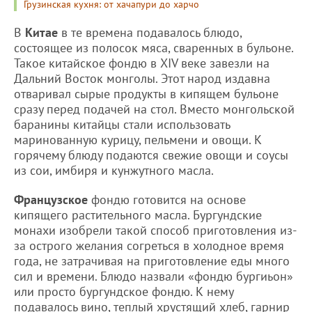
Грузинская кухня: от хачапури до харчо
В
Китае
в те времена подавалось блюдо,
состоящее из полосок мяса, сваренных в бульоне.
Такое китайское фондю в XIV веке завезли на
Дальний Восток монголы. Этот народ издавна
отваривал сырые продукты в кипящем бульоне
сразу перед подачей на стол. Вместо монгольской
баранины китайцы стали использовать
маринованную курицу, пельмени и овощи. К
горячему блюду подаются свежие овощи и соусы
из сои, имбиря и кунжутного масла.
Французское
фондю готовится на основе
кипящего растительного масла. Бургундские
монахи изобрели такой способ приготовления из-
за острого желания согреться в холодное время
года, не затрачивая на приготовление еды много
сил и времени. Блюдо назвали «фондю бургиьон»
или просто бургундское фондю. К нему
подавалось вино, теплый хрустящий хлеб, гарнир