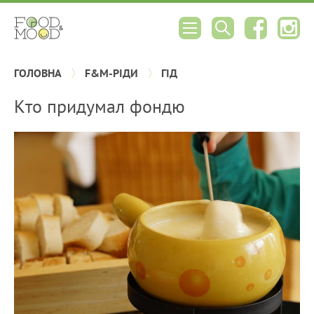
ГОЛОВНА
F&M-РІДИ
ГІД
Кто придумал фондю