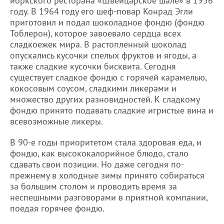
йоркского ресторана «Швейцарское шале» в 1956
году. В 1964 году его шеф-повар Конрад Эгли
приготовил и подал шоколадное фондю (фондю
Тоблерон), которое завоевало сердца всех
сладкоежек мира. В растопленный шоколад
опускались кусочки спелых фруктов и ягоды, а
также сладкие кусочки бисквита. Сегодня
существует сладкое фондю с горячей карамелью,
кокосовым соусом, сладкими ликерами и
множество других разновидностей. К сладкому
фондю принято подавать сладкие игристые вина и
всевозможные ликеры.
В 90-е годы приоритетом стала здоровая еда, и
фондю, как высококалорийное блюдо, стало
сдавать свои позиции. Но даже сегодня по-
прежнему в холодные зимы принято собираться
за большим столом и проводить время за
неспешными разговорами в приятной компании,
поедая горячее фондю.