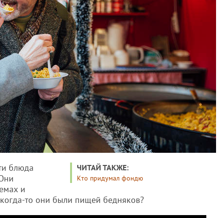
эти блюда
ЧИТАЙ ТАКЖЕ:
 Они
Кто придумал фондю
емах и
о когда-то они были пищей бедняков?