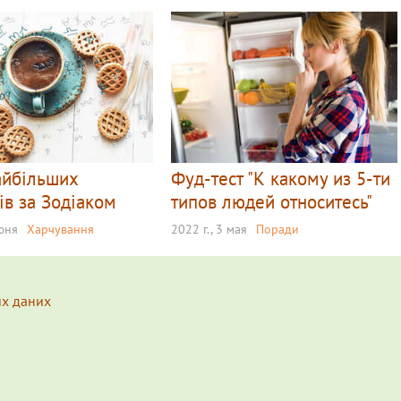
айбільших
Фуд-тест "К какому из 5-ти
ів за Зодіаком
типов людей относитесь"
июня
Харчування
2022 г., 3 мая
Поради
их даних