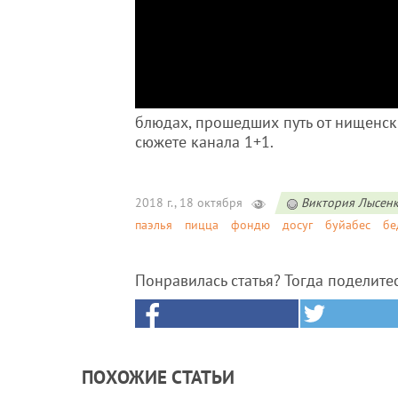
блюдах, прошедших путь от нищенск
сюжете канала 1+1.
2018 г., 18 октября
Виктория Лысен
паэлья
пицца
фондю
досуг
буйабес
бе
Понравилась статья? Тогда поделите
ПОХОЖИЕ СТАТЬИ