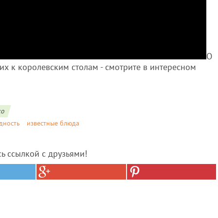
О
их к королевским столам - смотрите в интересном
ко
дность
известные блюда
сь ссылкой с друзьями!