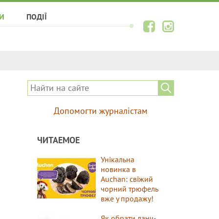
И
ПОДІЇ
Допомогти журналістам
ЧИТАЕМОЕ
Унікальна
новинка в
Auchan: свіжий
чорний трюфель
вже у продажу!
Як обрати ланч-