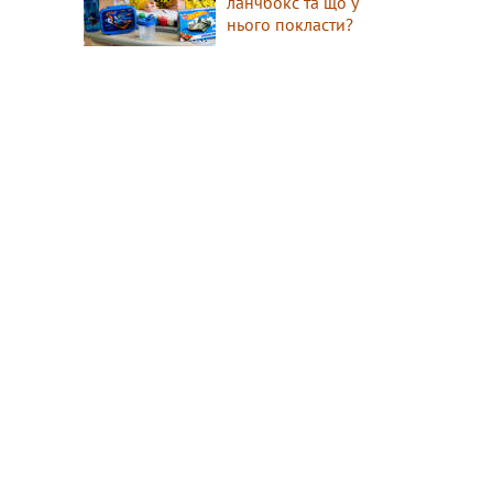
ланчбокс та що у
нього покласти?