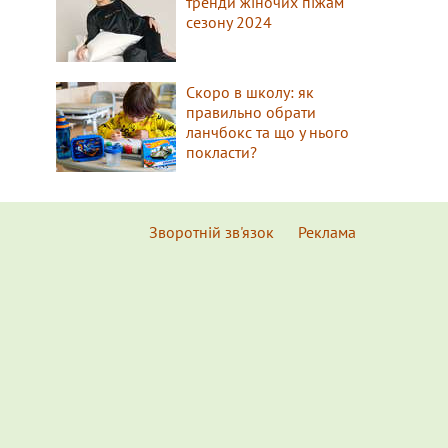
тренди жіночих піжам
сезону 2024
Скоро в школу: як
правильно обрати
ланчбокс та що у нього
покласти?
Зворотній зв'язок
Реклама