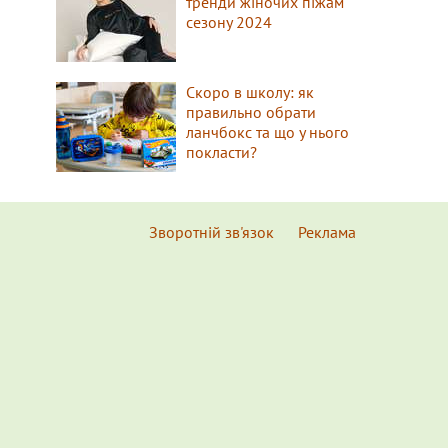
тренди жіночих піжам
сезону 2024
Скоро в школу: як
правильно обрати
ланчбокс та що у нього
покласти?
Зворотній зв'язок
Реклама