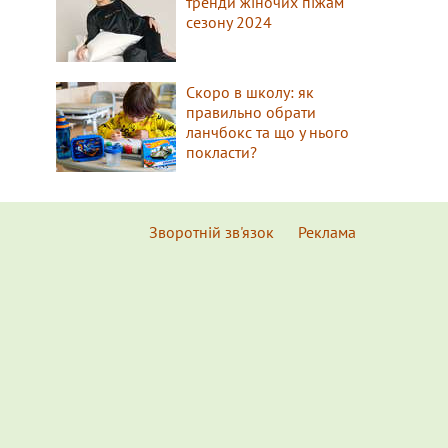
тренди жіночих піжам
сезону 2024
Скоро в школу: як
правильно обрати
ланчбокс та що у нього
покласти?
Зворотній зв'язок
Реклама