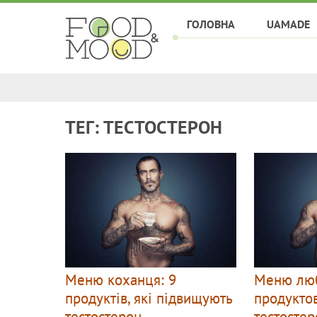
ГОЛОВНА
UAMADE
ТЕГ: ТЕСТОСТЕРОН
Меню коханця: 9
Меню люб
продуктів, які підвищують
продукто
тестостерон
тестостер