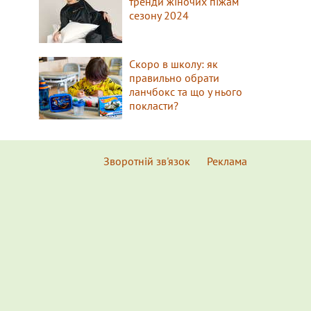
тренди жіночих піжам
сезону 2024
Скоро в школу: як
правильно обрати
ланчбокс та що у нього
покласти?
Зворотній зв'язок
Реклама