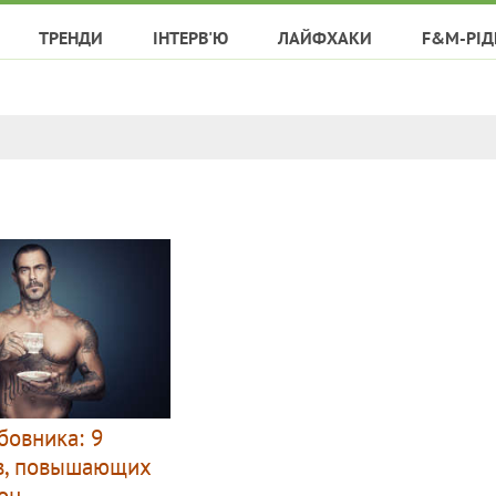
ТРЕНДИ
ІНТЕРВ'Ю
ЛАЙФХАКИ
F&M-РІД
овника: 9
в, повышающих
он