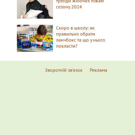
тренди жіночих піжам
сезону 2024
Скоро в школу: як
правильно обрати
ланчбокс та що у нього
покласти?
Зворотній зв'язок
Реклама