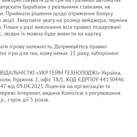
запускати барабани з реальними ставками, не
. Приймати рішення щодо отримання бонусу
акції. Звертайте увагу на розмір вейджера, терміни
я. Тільки у разі виконання всіх правил подаровані
 звідки їх можна буде вивести на картку.
ати ігрову залежність. Дотримуйтесь правил
тні ігри для тих, кому немає 21 року, заборонені
ІДАЛЬНІСТЮ «УКР ГЕЙМ ТЕХНОЛОДЖІ» Україна,
иколи, будинок 2, офіс 38/1. КОД ЄДРПОУ 44130446
 від 09.04.2021 Ліцензія на організацію та
мережі Інтеренет, видана Комісією з регулювання
р., строк дії 5 років.