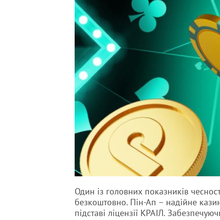
Один із головних показників чеснос
безкоштовно. Пін-Ап – надійне казин
підставі ліцензії КРАІЛ. Забезпечуюч