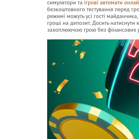
симулятори та
ігрові автомати онла
безкоштовного тестування перед гро
режимі можуть усі гості майданчика,
гроші на депозит. Досить натиснути
захоплюючою грою без фінансових р