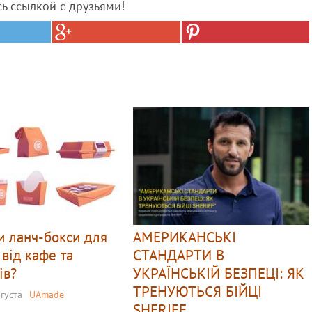
сь ссылкой с друзьями!
и ланч-бокси для
АМЕРИКАНСЬКІ
 від кафе та
СТАНДАРТИ В
ів?
УКРАЇНСЬКІЙ БЕЗПЕЦІ: ЯК
ТРЕНУЮТЬСЯ БІЙЦІ
вгуста
UAmade
SHERIFF