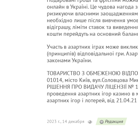
онлайн в Україні. Це чудова нагода 
ризикуючи власними заощадженнями
необхідно лише після вивчення умов 
відіграшу, ліміти ставок та виведенн
кошти перейдуть на основний баланс,
Участь в азартних іграх може виклик
(принципів) відповідальноі гри. Азар
законами України.
ТОВАРИСТВО З ОБМЕЖЕНОЮ ВІДПОВ
01014, місто Київ, вул.Соловцова М
РІШЕННЯ ПРО ВИДАЧУ ЛІЦЕНЗІЇ № 147
проведення азартних ігор казино в 
азартних ігор і лотерей, від 21.04.21 
2023 г., 14 декабря
Редакция