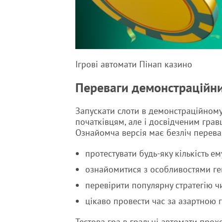
Ігрові автомати Пінап казино
Переваги демонстраційни
Запускати слоти в демонстраційном
початківцям, але і досвідченим гра
Ознайомча версія має безліч перева
протестувати будь-яку кількість 
ознайомитися з особливостями ге
перевірити популярну стратегію ч
цікаво провести час за азартною
Тестова гра в гральні автомати прох