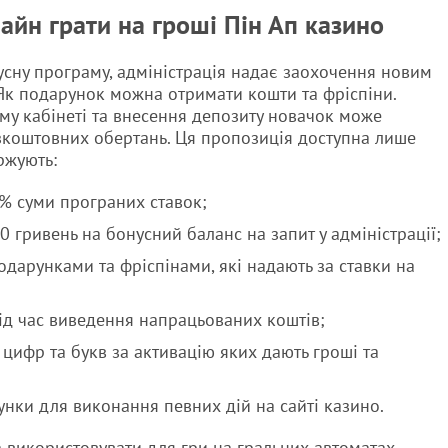
лайн грати на гроші Пін Ап казино
сну програму, адміністрація надає заохочення новим
 Як подарунок можна отримати кошти та фріспіни.
ому кабінеті та внесення депозиту новачок може
зкоштовних обертань. Ця пропозиція доступна лише
ржують:
% суми програних ставок;
 гривень на бонусний баланс на запит у адміністрації;
одарунками та фріспінами, які надають за ставки на
д час виведення напрацьованих коштів;
 цифр та букв за активацію яких дають гроші та
нки для виконання певних дій на сайті казино.
 використовувати для гри на гральних автоматах