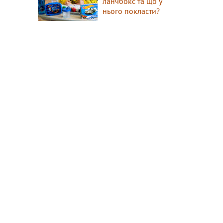
ланчбокс та що у
нього покласти?