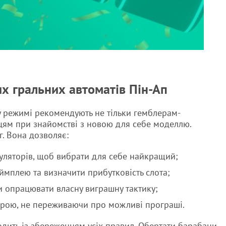
х гральних автоматів Пін-Ап
у режимі рекомендують не тільки гемблерам-
вцям при знайомстві з новою для себе моделлю.
г. Вона дозволяє:
емуляторів, щоб вибрати для себе найкращий;
ймплею та визначити прибутковість слота;
и опрацювати власну виграшну тактику;
 грою, не переживаючи про можливі програші.
одить із збереженням усіх правил. Обертати барабани