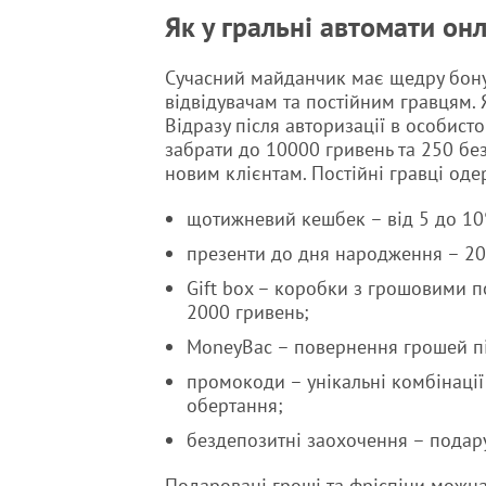
Як у гральні автомати он
Сучасний майданчик має щедру бону
відвідувачам та постійним гравцям.
Відразу після авторизації в особист
забрати до 10000 гривень та 250 бе
новим клієнтам. Постійні гравці оде
щотижневий кешбек – від 5 до 10
презенти до дня народження – 200
Gift box – коробки з грошовими п
2000 гривень;
MoneyBac – повернення грошей пі
промокоди – унікальні комбінації
обертання;
бездепозитні заохочення – подару
Подаровані гроші та фріспіни можна