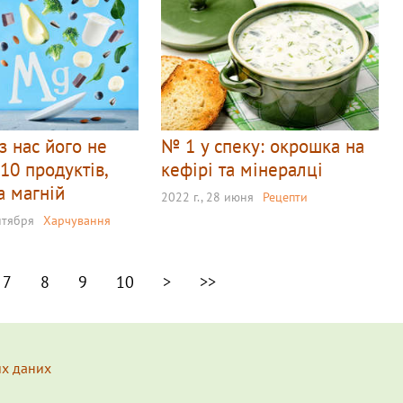
з нас його не
№ 1 у спеку: окрошка на
 10 продуктів,
кефірі та мінералці
а магній
2022 г., 28 июня
Рецепти
ентября
Харчування
7
8
9
10
>
>>
их даних