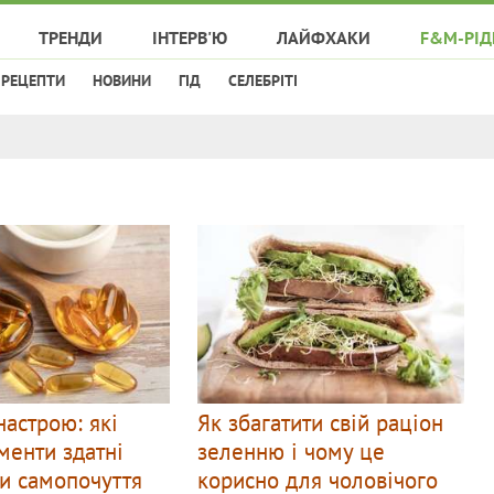
ТРЕНДИ
ІНТЕРВ'Ю
ЛАЙФХАКИ
F&M-РІД
РЕЦЕПТИ
НОВИНИ
ГІД
СЕЛЕБРІТІ
настрою: які
Як збагатити свій раціон
менти здатні
зеленню і чому це
и самопочуття
корисно для чоловічого