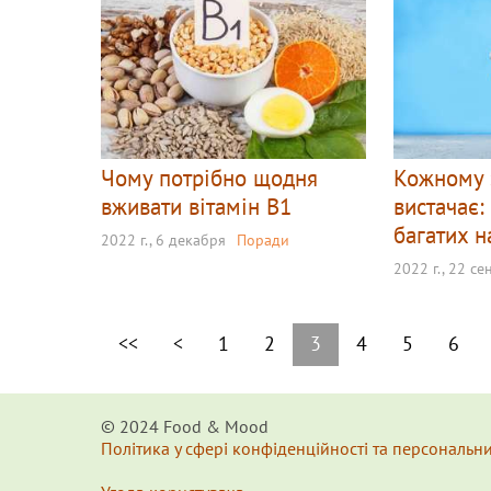
Чому потрібно щодня
Кожному 
вживати вітамін В1
вистачає:
багатих н
2022 г., 6 декабря
Поради
2022 г., 22 с
<<
<
1
2
3
4
5
6
© 2024 Food & Мood
Політика у сфері конфіденційності та персональн