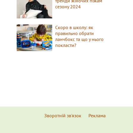
тренди жіночих піжам
сезону 2024
Скоро в школу: як
правильно обрати
ланчбокс та що у нього
покласти?
Зворотній зв'язок
Реклама