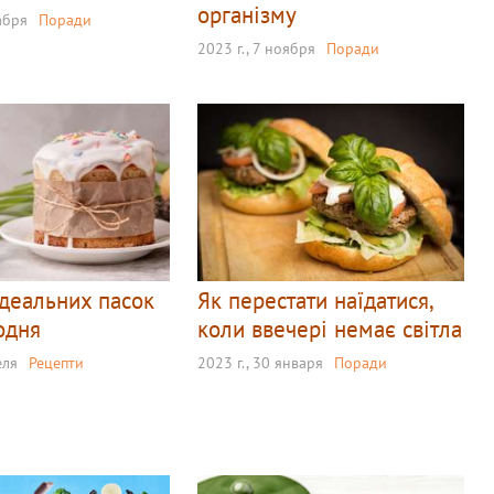
організму
кабря
Поради
2023 г., 7 ноября
Поради
ідеальних пасок
Як перестати наїдатися,
одня
коли ввечері немає світла
еля
Рецепти
2023 г., 30 января
Поради