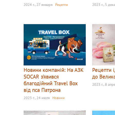
2024 г., 27 января
Рецепти
2023 г., 5 де
Новини компаній: На АЗК
Рецепти 
SOCAR з’явився
до Велик
благодійний Travel Box
2023 г., 8 апр
від пса Патрона
2023 г., 24 июля
Новини