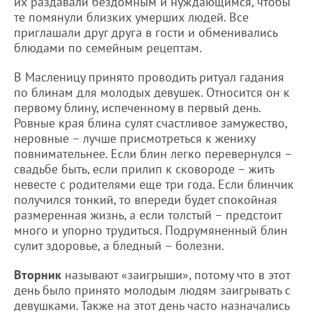
их раздавали бездомным и нуждающимся, чтобы
те помянули близких умерших людей. Все
приглашали друг друга в гости и обменивались
блюдами по семейным рецептам.
В Масленицу принято проводить ритуал гадания
по блинам для молодых девушек. Относится он к
первому блину, испеченному в первый день.
Ровные края блина сулят счастливое замужество,
неровные – лучше присмотреться к жениху
повнимательнее. Если блин легко перевернулся –
свадьбе быть, если прилип к сковороде – жить
невесте с родителями еще три года. Если блинчик
получился тонкий, то впереди будет спокойная
размеренная жизнь, а если толстый – предстоит
много и упорно трудиться. Подрумяненный блин
сулит здоровье, а бледный – болезни.
Вторник
называют «заигрыши», потому что в этот
день было принято молодым людям заигрывать с
девушками. Также на этот день часто назначались