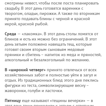
смотрины невест, чтобы после поста планировать
свадьбу. В этот день готовятся вареники с
творогом, оладьи, пирожки. А также по вторникам
принято подавать блины с черной и красной
икрой, красной рыбой.
Среда
— «лакомка». В этот день столы ломятся от
блинов и есть их можно без ограничений. В этот
день зятьям положено навещать тещ, которые
готовят своим вторым сыновьям медовые
пряники и сбитень – напиток из меда и пряностей,
алкогольный и безалкогольный по желанию.
В «широкий четверг»
принято отвлечься от всех
хозяйственных забот и полностью уйти в загул и
отдых. Из традиционных блюд этого дня пеклись
фигурки из теста, символизирующие весну –
жаворонки, голуби и ласточки.
Пятницу
еще называют «тещины вечерки» — в
этот день тещи приходили к зятьям с ответным