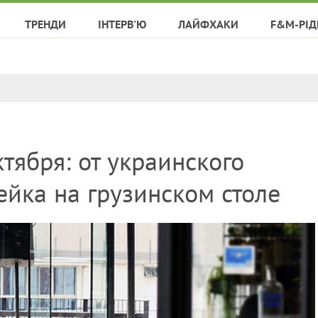
ТРЕНДИ
ІНТЕРВ'Ю
ЛАЙФХАКИ
F&M-РІД
тября: от украинского
ейка на грузинском столе