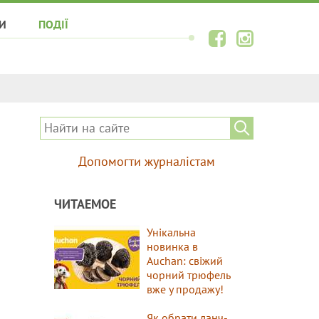
И
ПОДІЇ
Допомогти журналістам
ЧИТАЕМОЕ
Унікальна
новинка в
Auchan: свіжий
чорний трюфель
вже у продажу!
Як обрати ланч-