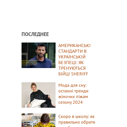
ПОСЛЕДНЕЕ
АМЕРИКАНСЬКІ
СТАНДАРТИ В
УКРАЇНСЬКІЙ
БЕЗПЕЦІ: ЯК
ТРЕНУЮТЬСЯ
БІЙЦІ SHERIFF
Мода для сну:
останні тренди
жіночих піжам
сезону 2024
Скоро в школу: як
правильно обрати