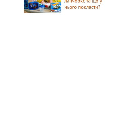
ланчбокс та що у
нього покласти?