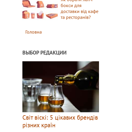
бокси для
доставки від кафе
та ресторанів?
Головна
ВЫБОР РЕДАКЦИИ
Світ віскі: 5 цікавих брендів
різних країн