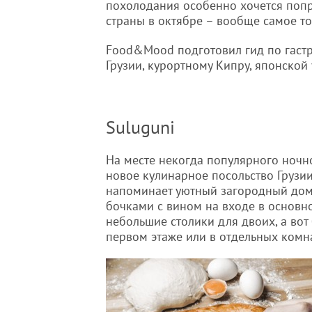
похолодания особенно хочется попро
страны в октябре – вообще самое то
Food&Mood подготовил гид по гаст
Грузии, курортному Кипру, японско
Suluguni
На месте некогда популярного ночн
новое кулинарное посольство Грузии
напоминает уютный загородный дом 
бочками с вином на входе в основн
небольшие столики для двоих, а во
первом этаже или в отдельных комнат