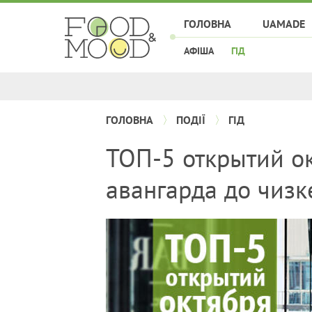
ГОЛОВНА
UAMADE
АФІША
ГІД
ГОЛОВНА
ПОДІЇ
ГІД
ТОП-5 открытий ок
авангарда до чизк