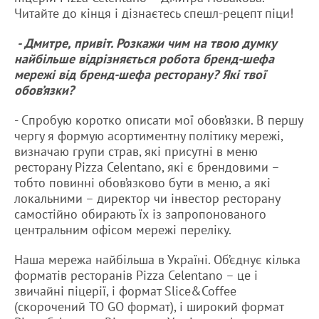
Читайте до кінця і дізнаєтесь спешл-рецепт піци!
- Дмитре, привіт. Розкажи чим на твою думку
найбільше відрізняється робота бренд-шефа
мережі від бренд-шефа ресторану? Які твої
обов’язки?
- Спробую коротко описати мої обов’язки. В першу
чергу я формую асортиментну політику мережі,
визначаю групи страв, які присутні в меню
ресторану Pizza Celentano, які є брендовими –
тобто повинні обов’язково бути в меню, а які
локальними – директор чи інвестор ресторану
самостійно обирають їх із запропонованого
центральним офісом мережі переліку.
Наша мережа найбільша в Україні. Об’єднує кілька
форматів ресторанів Pizza Celentano – це і
звичайні піцерії, і формат Slice&Coffee
(скорочений TO GO формат), і широкий формат