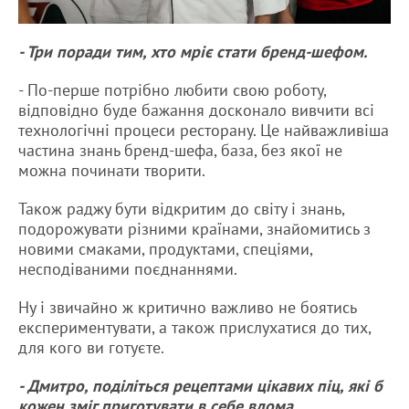
- Три поради тим, хто мріє стати бренд-шефом.
- По-перше потрібно любити свою роботу,
відповідно буде бажання досконало вивчити всі
технологічні процеси ресторану. Це найважливіша
частина знань бренд-шефа, база, без якої не
можна починати творити.
Також раджу бути відкритим до світу і знань,
подорожувати різними країнами, знайомитись з
новими смаками, продуктами, спеціями,
несподіваними поєднаннями.
Ну і звичайно ж критично важливо не боятись
експериментувати, а також прислухатися до тих,
для кого ви готуєте.
- Дмитро, поділіться рецептами цікавих піц, які б
кожен зміг приготувати в себе вдома.