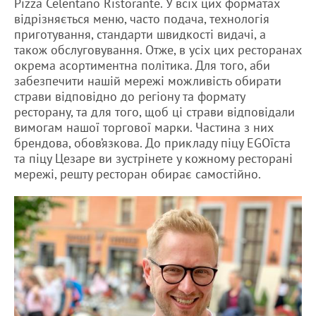
Pizza Celentano Ristorante. У всіх цих форматах
відрізняється меню, часто подача, технологія
приготування, стандарти швидкості видачі, а
також обслуговування. Отже, в усіх цих ресторанах
окрема асортиментна політика. Для того, аби
забезпечити нашій мережі можливість обирати
страви відповідно до регіону та формату
ресторану, та для того, щоб ці страви відповідали
вимогам нашої торгової марки. Частина з них
брендова, обов’язкова. До прикладу піцу EGOїста
та піцу Цезаре ви зустрінете у кожному ресторані
мережі, решту ресторан обирає самостійно.