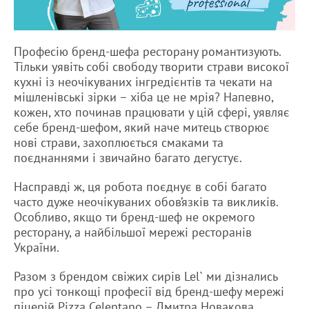
Професію бренд-шефа ресторану романтизують.
Тільки уявіть собі свободу творити страви високої
кухні із неочікуваних інгредієнтів та чекати на
мішленівські зірки – хіба це не мрія? Напевно,
кожен, хто починав працювати у цій сфері, уявляє
себе бренд-шефом, який наче митець створює
нові страви, захоплюється смаками та
поєднаннями і звичайно багато дегустує.
Насправді ж, ця робота поєднує в собі багато
часто дуже неочікуваних обов’язків та викликів.
Особливо, якщо ти бренд-шеф не окремого
ресторану, а найбільшої мережі ресторанів
України.
Разом з брендом свіжих сирів Lel` ми дізнались
про усі тонкощі професії від бренд-шефу мережі
піцерій Pizza Celentano – Дмитра Новакова.