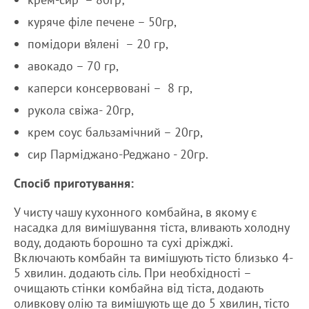
куряче філе печене – 50гр,
помідори в’ялені – 20 гр,
авокадо – 70 гр,
каперси консервовані – 8 гр,
рукола свіжа- 20гр,
крем соус бальзамічний – 20гр,
сир Парміджано-Реджано - 20гр.
Спосіб приготування:
У чисту чашу кухонного комбайна, в якому є
насадка для вимішування тіста, вливають холодну
воду, додають борошно та сухі дріжджі.
Включають комбайн та вимішують тісто близько 4-
5 хвилин. додають сіль. При необхідності –
очищають стінки комбайна від тіста, додають
оливкову олію та вимішують ще до 5 хвилин, тісто