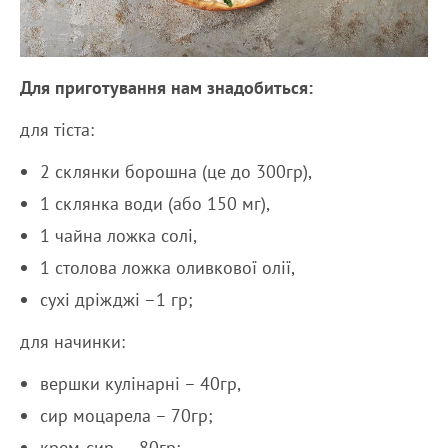
Для приготування нам знадобиться:
для тіста:
2 склянки борошна (це до 300гр),
1 склянка води (або 150 мг),
1 чайна ложка солі,
1 столова ложка оливкової олії,
сухі дріжджі –1 гр;
для начинки:
вершки кулінарні – 40гр,
сир моцарела – 70гр;
крем-сир – 80гр;