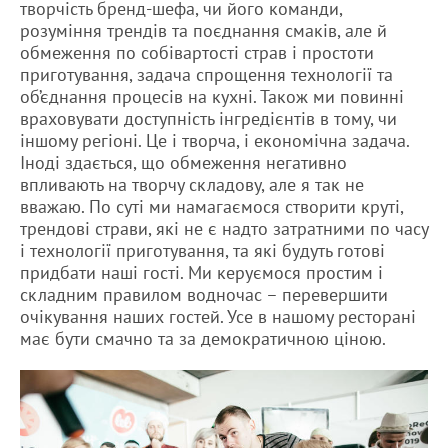
творчість бренд-шефа, чи його команди,
розуміння трендів та поєднання смаків, але й
обмеження по собівартості страв і простоти
приготування, задача спрощення технології та
об’єднання процесів на кухні. Також ми повинні
враховувати доступність інгредієнтів в тому, чи
іншому регіоні. Це і творча, і економічна задача.
Іноді здається, що обмеження негативно
впливають на творчу складову, але я так не
вважаю. По суті ми намагаємося створити круті,
трендові страви, які не є надто затратними по часу
і технології приготування, та які будуть готові
придбати наші гості. Ми керуємося простим і
складним правилом водночас – перевершити
очікування наших гостей. Усе в нашому ресторані
має бути смачно та за демократичною ціною.