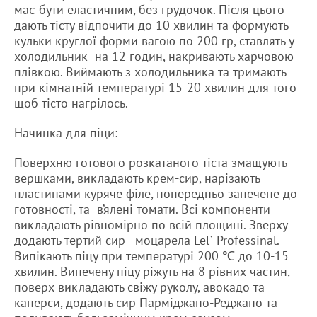
має бути еластичним, без грудочок. Після цього
дають тісту відпочити до 10 хвилин та формують
кульки круглої форми вагою по 200 гр, ставлять у
холодильник на 12 годин, накривають харчовою
плівкою. Виймають з холодильника та тримають
при кімнатній температурі 15-20 хвилин для того
щоб тісто нагрілось.
Начинка для піци:
Поверхню готового розкатаного тіста змащують
вершками, викладають крем-сир, нарізають
пластинами куряче філе, попередньо запечене до
готовності, та в’ялені томати. Всі компоненти
викладають рівномірно по всій площині. Зверху
додають тертий сир - моцарела Lel` Professinal.
Випікають піцу при температурі 200 ℃ до 10-15
хвилин. Випечену піцу ріжуть на 8 рівних частин,
поверх викладають свіжу руколу, авокадо та
каперси, додають сир Парміджано-Реджано та