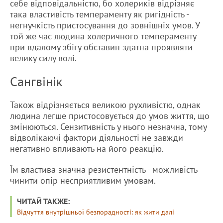
себе відповідальністю, бо холериків відрізняє
така властивість темпераменту як ригідність -
негнучкість пристосування до зовнішніх умов. У
той же час людина холеричного темпераменту
при вдалому збігу обставин здатна проявляти
велику силу волі.
Сангвінік
Також відрізняється великою рухливістю, однак
людина легше пристосовується до умов життя, що
змінюються. Сензитивність у нього незначна, тому
відволікаючі фактори діяльності не завжди
негативно впливають на його реакцію.
Їм властива значна резистентність - можливість
чинити опір несприятливим умовам.
ЧИТАЙ ТАКЖЕ:
Відчуття внутрішньої безпорадності: як жити далі