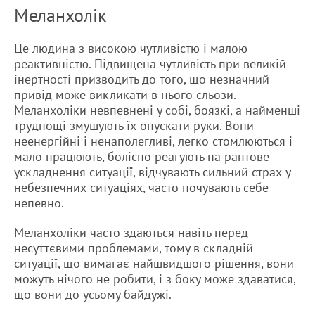
Меланхолік
Це людина з високою чутливістю і малою
реактивністю. Підвищена чутливість при великій
інертності призводить до того, що незначний
привід може викликати в нього сльози.
Меланхоліки невпевнені у собі, боязкі, а найменші
труднощі змушують їх опускати руки. Вони
неенергійні і ненаполегливі, легко стомлюються і
мало працюють, болісно реагують на раптове
ускладнення ситуації, відчувають сильний страх у
небезпечних ситуаціях, часто почувають себе
непевно.
Меланхоліки часто здаються навіть перед
несуттєвими проблемами, тому в складній
ситуації, що вимагає найшвидшого рішення, вони
можуть нічого не робити, і з боку може здаватися,
що вони до усьому байдужі.