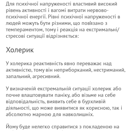
Для психічної напруженості властивий високий
рівень активності і вагомі витрати нервово-
психічної енергії. Рівні психічної напруженості в
людей можуть бути різними, що пов’язано з
темпераментом, тому і реакція на екстримальні/
стресові ситуації відрізняється:
Холерик
У холерика реактивність явно переважає над
активністю, тому він неприборканий, нестриманий,
запальний, агресивний.
У визначеній екстремальній ситуації холерик або
почне влаштовувати паніку, або візьме на себе
відповідальність, виявить себе в бурхливій
діяльності, що може виявитися як корисною, так і
абсолютно марною для навколишніх.
Йому буде нелегко справитися з покладеною на