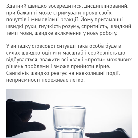
Здатний швидко зосередитися, дисциплінований,
при бажанні може стримувати прояв своїх
почуттів і мимовільні реакції. Йому притаманні
швидкі рухи, гнучкість розуму, спритність, швидкий
темп мови, швидке включення у нову роботу.
У випадку стресової ситуації така особа буде в
силах швидко оцінити масштаб і серйозність що
відбувається, зважити всі «за» і «проти» можливих
рішень проблеми і зможе прийняти вірне.
Сангвінік швидко реагує на навколишні події,
неприємності переживає легко.