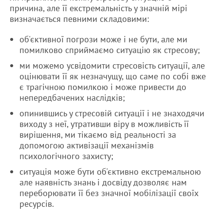
причина, але її екстремальність у значній мірі
визначається певними складовими:
об'єктивної погрози може і не бути, але ми
помилково сприймаємо ситуацію як стресову;
ми можемо усвідомити стресовість ситуації, але
оцінювати її як незначущу, що саме по собі вже
є трагічною помилкою і може привести до
непередбачених наслідків;
опинившись у стресовій ситуації і не знаходячи
виходу з неї, утративши віру в можливість її
вирішення, ми тікаємо від реальності за
допомогою активізації механізмів
психологічного захисту;
ситуація може бути об'єктивно екстремальною
але наявність знань і досвіду дозволяє нам
переборювати її без значної мобілізації своїх
ресурсів.