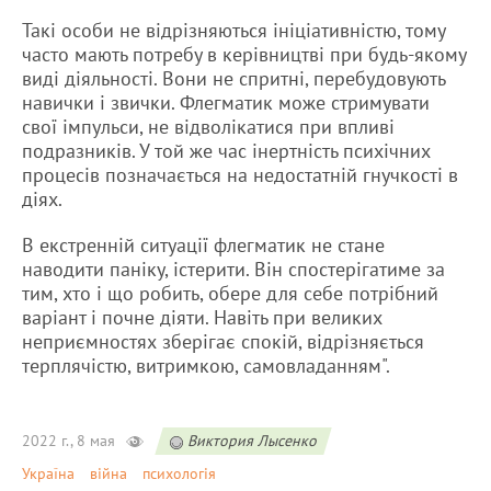
Такі особи не відрізняються ініціативністю, тому
часто мають потребу в керівництві при будь-якому
виді діяльності. Вони не спритні, перебудовують
навички і звички. Флегматик може стримувати
свої імпульси, не відволікатися при впливі
подразників. У той же час інертність психічних
процесів позначається на недостатній гнучкості в
діях.
В екстренній ситуації флегматик не стане
наводити паніку, істерити. Він спостерігатиме за
тим, хто і що робить, обере для себе потрібний
варіант і почне діяти. Навіть при великих
неприємностях зберігає спокій, відрізняється
терплячістю, витримкою, самовладанням".
2022 г., 8 мая
Виктория Лысенко
Україна
війна
психологія