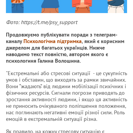
Фото: https://t.me/psy_support
Продовжуємо публікувати поради з телеграм-
каналу
Психологічна підтримка
, який є корисним
джерелом для багатьох українців. Нижче
наводимо текст повністю, автором якого є
психологиня Галина Волошина.
"Екстремальні або стресові ситуації - це сукупність
умов і обставин, що виходять за рамки звичайних.
Вони “жадають” від людини мобілізації психічних і
фізичних ресурсів. Сигнали погрози приводять до
зростання активності людини, і якщо ця активність
не приносить очікуваного поліпшення положення,
нас поглинають негативні емоції різної сили. Роль
емоцій в екстремальній ситуації різна.
Як правило, на кожну стресову ситуацію є