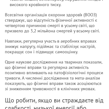
високого кров’яного тиску.
Всесвітня організація охорони здоров’я (ВООЗ)
стверджує, що відсутність фізичної активності є
четвертою причиною смерті в усьому світі, що
призвело до 3,2 мільйона смертей у всьому світі.
Навпаки, регулярна участь в аеробних вправах
знижує напругу, підіймає та стабілізує настрій,
покращує сон і підвищує самооцінку.
Одне наукове дослідження на тваринах показали,
що фізичні вправи та регулярна активність
позитивно впливають на патофізіологічні процеси
тривоги. А численні дослідження та мета-аналізи
показують, що фізичні вправи також асоціюються
зі зниженням тривожності в клінічних умовах.
Що робити, якщо ви страждаєте від
слабкості, низької енергії або