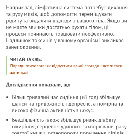
Наприклад, лімфатична система потребує дихання
та руху м’язів, щоб допомогти переміщувати
рідину та видаляти відходи з вашого тіла. Якщо ви
не маєте звички достатньо рухати тілом, ці
процеси починають працювати неефективно.
Надлишок токсинів у вашому організмі викликає
занепокоєння.
ЧИТАЙ ТАКЖЕ:
Поради психолога: як відпустити важкі спогади і все ж таки
жити далі
‍Дослідження показали, що
Більш тривалий час сидіння (≥8 год) збільшує
шанси на тривожність і депресію, а помірна та
висока фізична активність знижує.
Бездіяльність також збільшує ризик діабету,
ожиріння, серцево-судинних захворювань, раку
товстої кишки, остеопорозу, порушення ліпідів і