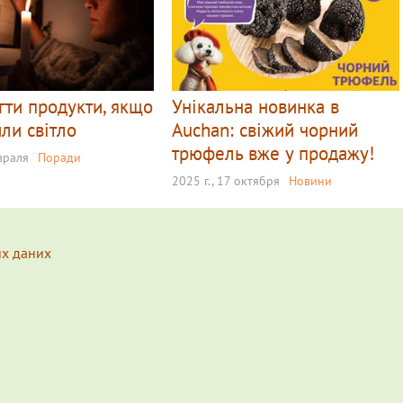
гти продукти, якщо
Унікальна новинка в
ли світло
Auchan: свіжий чорний
трюфель вже у продажу!
евраля
Поради
2025 г., 17 октября
Новини
их даних