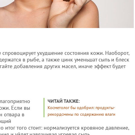
е спровоцирует ухудшение состояния кожи. Наоборот,
ержатся в рыбе, а также цинк уменьшат сыпь и блеск
айте добавления других масел, иначе эффект будет
благоприятно
ЧИТАЙ ТАКЖЕ:
ожи. Если вы
Косметолог бы одобрил: продукты-
н отвара в
рекордсмены по содержанию влаги
ающий
 но итог того стоит: нормализуется кровяное давление,
ия и уйдет навязчивая угревая сыпь.