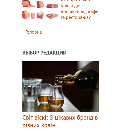
бокси для
доставки від кафе
та ресторанів?
Головна
ВЫБОР РЕДАКЦИИ
Світ віскі: 5 цікавих брендів
різних країн