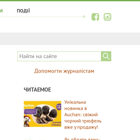
И
ПОДІЇ
Допомогти журналістам
ЧИТАЕМОЕ
Унікальна
новинка в
Auchan: свіжий
чорний трюфель
вже у продажу!
Як обрати ланч-