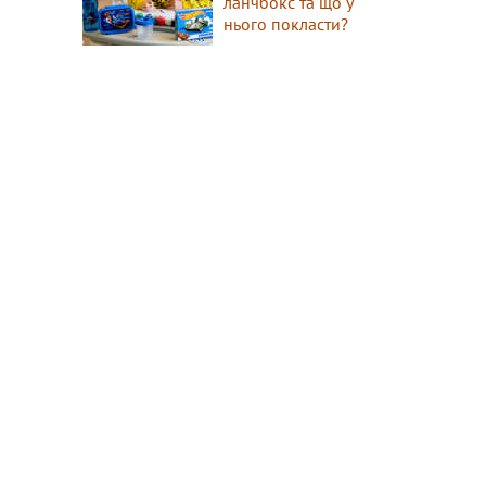
ланчбокс та що у
нього покласти?