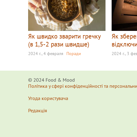
Як швидко зварити гречку
Як збере
(в 1,5-2 рази швидше)
відключи
2024 г., 4 февраля
Поради
2024 г., 3 ф
© 2024 Food & Мood
Політика у сфері конфіденційності та персональн
Угода користувача
Редакція