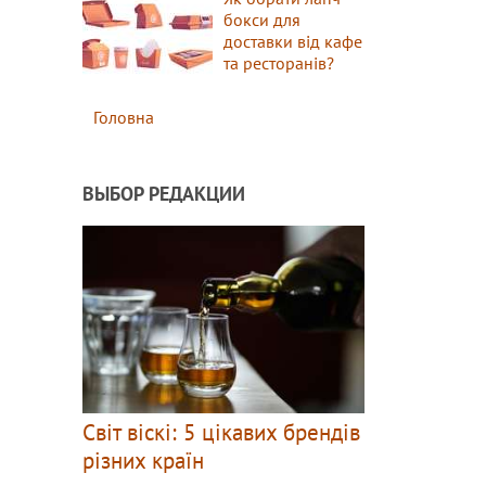
бокси для
доставки від кафе
та ресторанів?
Головна
ВЫБОР РЕДАКЦИИ
Світ віскі: 5 цікавих брендів
різних країн