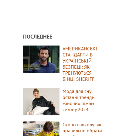
ПОСЛЕДНЕЕ
АМЕРИКАНСЬКІ
СТАНДАРТИ В
УКРАЇНСЬКІЙ
БЕЗПЕЦІ: ЯК
ТРЕНУЮТЬСЯ
БІЙЦІ SHERIFF
Мода для сну:
останні тренди
жіночих піжам
сезону 2024
Скоро в школу: як
правильно обрати