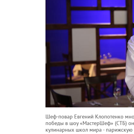
Шеф-повар Евгений Клопотенко много
победы в шоу «МастерШеф» (СТБ) он
кулинарных школ мира - парижскую L