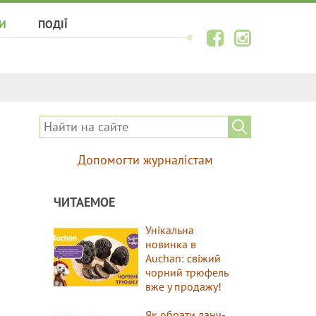
И
ПОДІЇ
Допомогти журналістам
ЧИТАЕМОЕ
Унікальна
новинка в
Auchan: свіжий
чорний трюфель
вже у продажу!
Як обрати ланч-