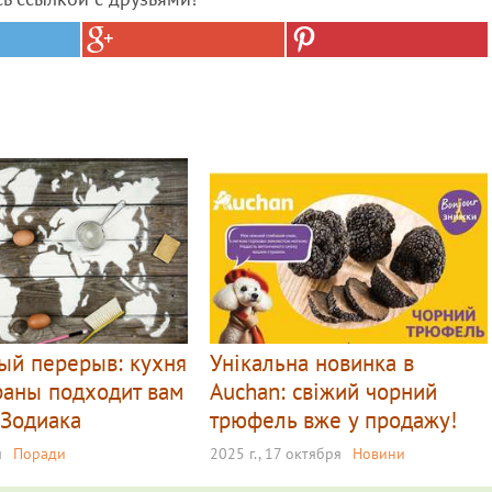
ый перерыв: кухня
Унікальна новинка в
раны подходит вам
Auchan: свіжий чорний
 Зодиака
трюфель вже у продажу!
я
Поради
2025 г., 17 октября
Новини