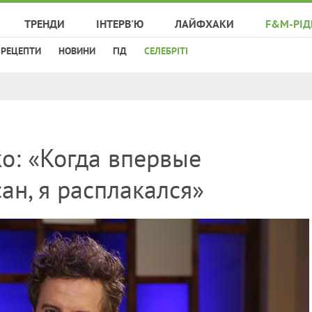
ТРЕНДИ
ІНТЕРВ'Ю
ЛАЙФХАКИ
F&M-РІД
РЕЦЕПТИ
НОВИНИ
ГІД
СЕЛЕБРІТІ
о: «Когда впервые
ан, я расплакался»