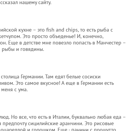
ссказал нашему сайту.
ийской кухне – это fish and chips, то есть рыба с
тчупом. Это просто объеденье! И, конечно,
он. Еще в детстве мне повезло попасть в Манчестер –
й рыбы и говядины.
столица Германии. Там едят белые сосиски
ивом. Это самое вкусное! А еще в Германии есть
 меня с ума.
люд. Но все, что есть в Италии, буквально любая еда –
 я предпочту сицилийские аранчини. Это рисовые
моцареллой и горошком. Еще - панини с прошутто