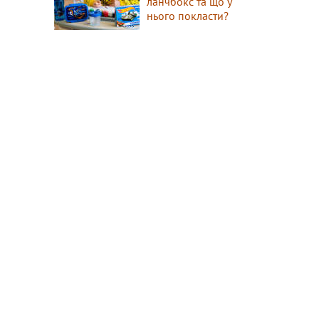
ланчбокс та що у
нього покласти?