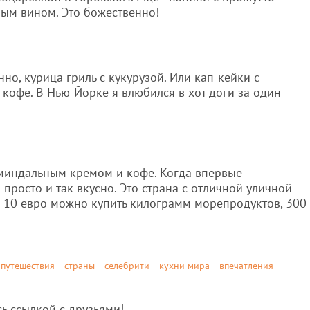
лым вином. Это божественно!
нно, курица гриль с кукурузой. Или кап-кейки с
офе. В Нью-Йорке я влюбился в хот-доги за один
 миндальным кремом и кофе. Когда впервые
к просто и так вкусно. Это страна с отличной уличной
 10 евро можно купить килограмм морепродуктов, 300
путешествия
страны
селебрити
кухни мира
впечатления
сь ссылкой с друзьями!