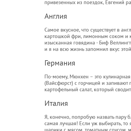
привезенных из поездок, Евгений ра
Англия
Самое вкусное, что существует в англ
картошкой фри, лимонным соком и ке
изысканная говядина - Биф Веллингт
и я на всю жизнь запомнил вкус это
Германия
По-моему, Мюнхен – это кулинарная 
(Вайсфюрст) с горчицей и запивают п
картофельный салат, который сводит
Италия
Я, конечно, попробую назвать пару б
самая лучшая! Если уж выбирать, то
шарики с мясом, томатным соусом, 