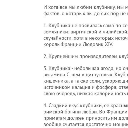
И хотя все мы любим клубнику, мы м
фактов, о которых вы до сих пор не
1. Клубника не появилась сама по се
земляники: виргинской и чилийской.
случайности, хотя в некоторых исто
король Франции Людовик XIV.
2. Крупнейшим производителем клуб
3. Клубника - небольшая ягода, но о
витамина С, чем в цитрусовых. Клу
кишечника, а также соли, ускоряющи
источником кальция и фосфора, отв
свою очередь, низкая калорийность к
4. Сладкий вкус клубники, ее красн
римской богини любви. Во Франции
приметам должен приносить им долг
вообще считается достаточно мощн