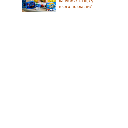
ланчбокс та що у
нього покласти?