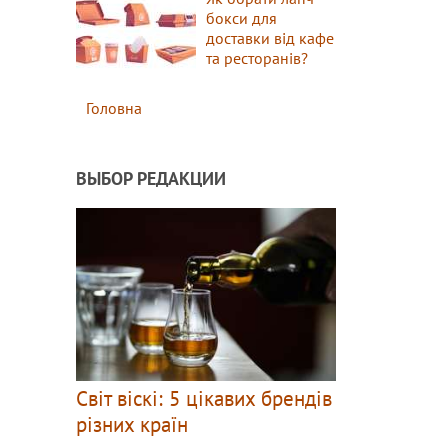
бокси для
доставки від кафе
та ресторанів?
Головна
ВЫБОР РЕДАКЦИИ
Світ віскі: 5 цікавих брендів
різних країн