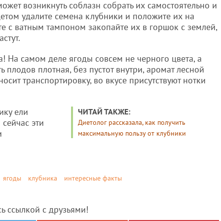
 может возникнуть соблазн собрать их самостоятельно и
нцетом удалите семена клубники и положите их на
е с ватным тампоном закопайте их в горшок с землей,
стут.
а! На самом деле ягоды совсем не черного цвета, а
 плодов плотная, без пустот внутри, аромат лесной
осит транспортировку, во вкусе присутствуют нотки
ику ели
ЧИТАЙ ТАКЖЕ:
 сейчас эти
Диетолог рассказала, как получить
и
максимальную пользу от клубники
ягоды
клубника
интересные факты
сь ссылкой с друзьями!