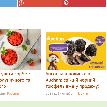
тувати сорбет:
Унікальна новинка в
олуничного та
Auchan: свіжий чорний
ого
трюфель вже у продажу!
июня
Рецепти
2025 г., 17 октября
Новини