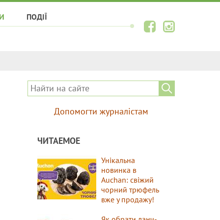
И
ПОДІЇ
Допомогти журналістам
ЧИТАЕМОЕ
Унікальна
новинка в
Auchan: свіжий
чорний трюфель
вже у продажу!
Як обрати ланч-