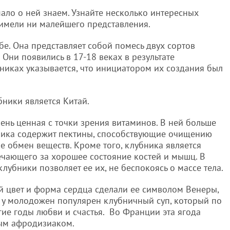
ало о ней знаем. Узнайте несколько интересных
 имели ни малейшего представления.
бе. Она представляет собой помесь двух сортов
 Они появились в 17-18 веках в результате
чниках указывается, что инициатором их создания был
ники является Китай.
чень ценная с точки зрения витаминов. В ней больше
бника содержит пектины, способствующие очищению
е обмен веществ. Кроме того, клубника является
ечающего за хорошее состояние костей и мышц. В
лубники позволяет ее их, не беспокоясь о массе тела.
ый цвет и форма сердца сделали ее символом Венеры,
 у молодожен популярен клубничный суп, который по
ие годы любви и счастья. Во Франции эта ягода
ым афродизиаком.