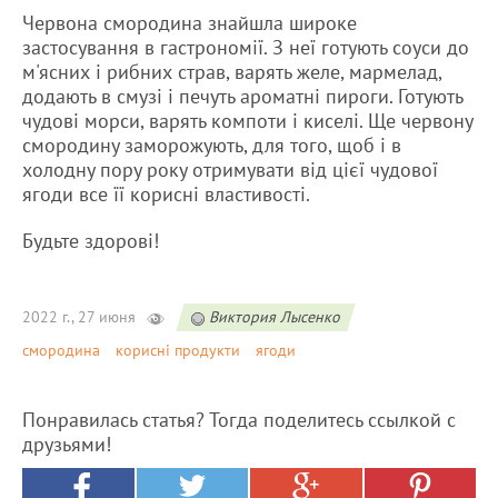
Червона смородина знайшла широке
застосування в гастрономії. З неї готують соуси до
м'ясних і рибних страв, варять желе, мармелад,
додають в смузі і печуть ароматні пироги. Готують
чудові морси, варять компоти і киселі. Ще червону
смородину заморожують, для того, щоб і в
холодну пору року отримувати від цієї чудової
ягоди все її корисні властивості.
Будьте здорові!
2022 г., 27 июня
Виктория Лысенко
смородина
корисні продукти
ягоди
Понравилась статья? Тогда поделитесь ссылкой с
друзьями!