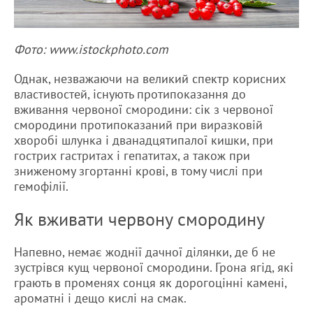
Фото: www.istockphoto.com
Однак, незважаючи на великий спектр корисних
властивостей, існують протипоказання до
вживання червоної смородини: сік з червоної
смородини протипоказаний при виразковій
хворобі шлунка і дванадцятипалої кишки, при
гострих гастритах і гепатитах, а також при
зниженому згортанні крові, в тому числі при
гемофілії.
Як вживати червону смородину
Напевно, немає жоднії дачної ділянки, де б не
зустрівся кущ червоної смородини. Грона ягід, які
грають в променях сонця як дорогоцінні камені,
ароматні і дещо кислі на смак.