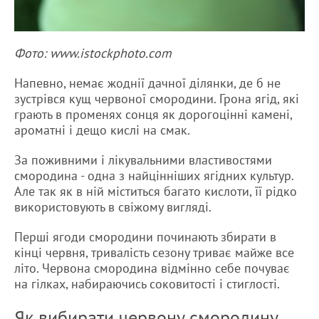
Фото: www.istockphoto.com
Напевно, немає жоднії дачної ділянки, де б не
зустрівся кущ червоної смородини. Грона ягід, які
грають в променях сонця як дорогоцінні камені,
ароматні і дещо кислі на смак.
За поживними і лікувальними властивостями
смородина - одна з найцінніших ягідних культур.
Але так як в ній міститься багато кислоти, її рідко
використовують в свіжому вигляді.
Перші ягоди смородини починають збирати в
кінці червня, тривалість сезону триває майже все
літо. Червона смородина відмінно себе почуває
на гілках, набираючись соковитості і стиглості.
Як вибирати червону смородину