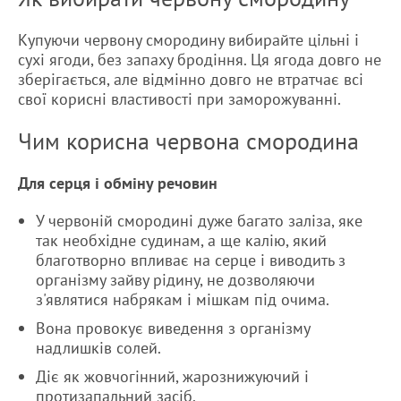
Купуючи червону смородину вибирайте цільні і
сухі ягоди, без запаху бродіння. Ця ягода довго не
зберігається, але відмінно довго не втратчає всі
свої корисні властивості при заморожуванні.
Чим корисна червона смородина
Для серця і обміну речовин
У червоній смородині дуже багато заліза, яке
так необхідне судинам, а ще калію, який
благотворно впливає на серце і виводить з
організму зайву рідину, не дозволяючи
з'являтися набрякам і мішкам під очима.
Вона провокує виведення з організму
надлишків солей.
Діє як жовчогінний, жарознижуючий і
протизапальний засіб.