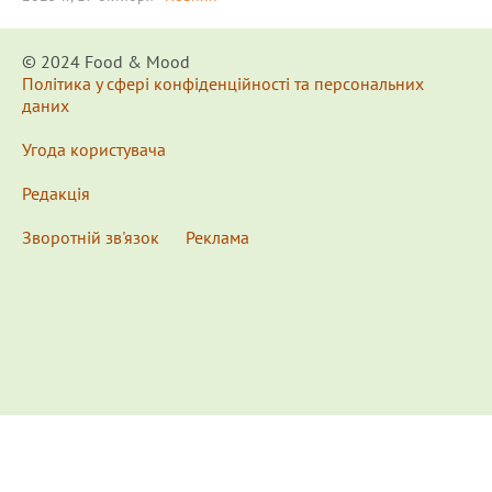
© 2024 Food & Мood
Політика у сфері конфіденційності та персональних
даних
Угода користувача
Редакція
Зворотній зв'язок
Реклама
x
Для удобства пользования сайтом используются
Cookies.
Подробнее...