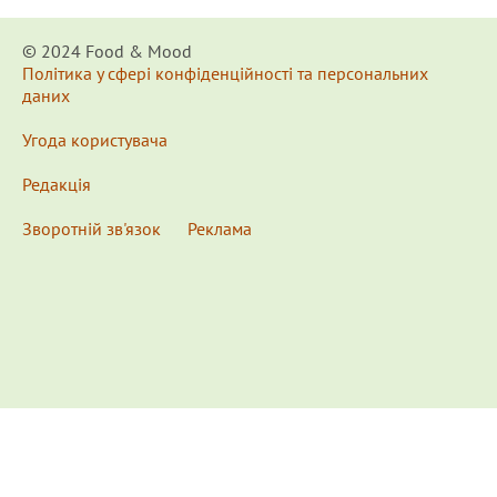
© 2024 Food & Мood
Політика у сфері конфіденційності та персональних
даних
Угода користувача
Редакція
Зворотній зв'язок
Реклама
x
Для удобства пользования сайтом используются
Cookies.
Подробнее...
This website uses Cookies to ensure you get the best