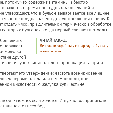
я, потому что содержит витамины и быстро
это важно во время простудных заболеваний и
е утверждают, что в бульон вываривается все лишнее,
то явно не предназначено для употребления в пищу. К
т отдать мясо, при длительной термической обработке
ных вторых бульонах, когда первый сливают в отходы.
бен влиять
ЧИТАЙ ТАКЖЕ:
то нарушает
Де шукати українську моцарелу та буррату
ки желудка
італійської якості
ствия другой
тивники супов винят блюдо в провокации гастрита.
твергают это утверждение: частота возникновения
человек первые блюда или нет. Наоборот, при
нной кислотностью желудка супы есть не
сть суп - можно, если хочется. И нужно воспринимать
к панацею от всех бед.