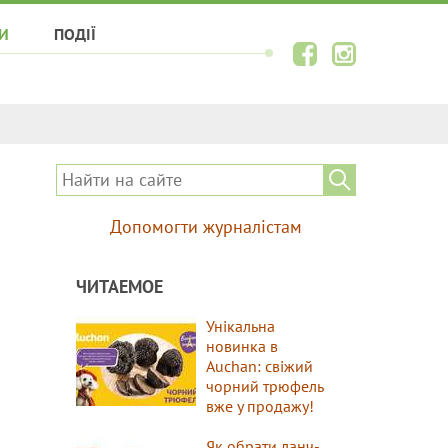
И
ПОДІЇ
Допомогти журналістам
ЧИТАЕМОЕ
Унікальна
новинка в
Auchan: свіжий
чорний трюфель
вже у продажу!
Як обрати ланч-