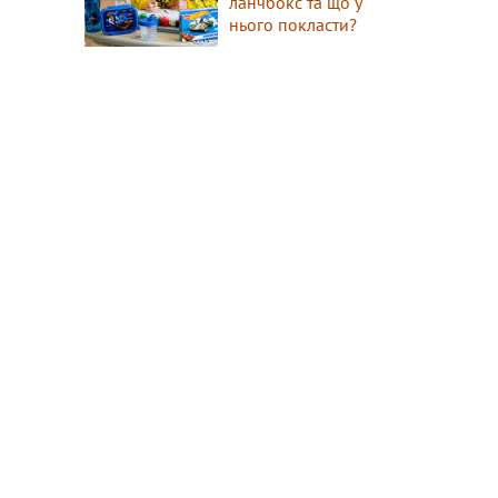
ланчбокс та що у
нього покласти?