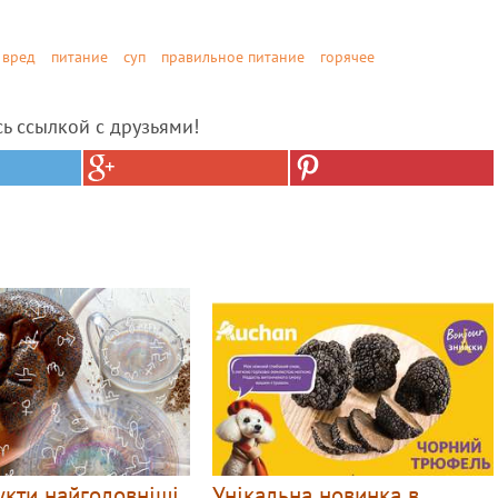
вред
питание
суп
правильное питание
горячее
сь ссылкой с друзьями!
укти найголовніші
Унікальна новинка в