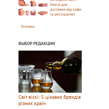
бокси для
доставки від кафе
та ресторанів?
Головна
ВЫБОР РЕДАКЦИИ
Світ віскі: 5 цікавих брендів
різних країн