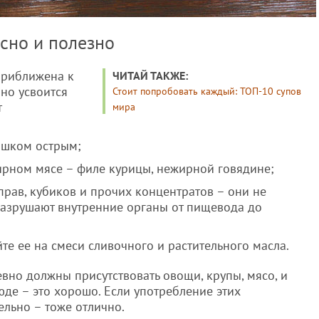
усно и полезно
приближена к
ЧИТАЙ ТАКЖЕ:
оно усвоится
Стоит попробовать каждый: ТОП-10 супов
т
мира
ишком острым;
ирном мясе – филе курицы, нежирной говядине;
прав, кубиков и прочих концентратов – они не
разрушают внутренние органы от пищевода до
те ее на смеси сливочного и растительного масла.
вно должны присутствовать овощи, крупы, мясо, и
де – это хорошо. Если употребление этих
ельно – тоже отлично.