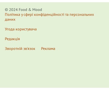
© 2024 Food & Мood
Політика у сфері конфіденційності та персональних
даних
Угода користувача
Редакція
Зворотній зв'язок
Реклама
x
Для удобства пользования сайтом используются
Cookies.
Подробнее...
This website uses Cookies to ensure you get the best