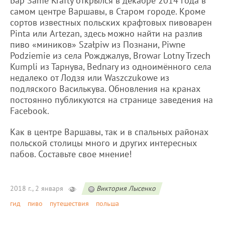
Бар Same Krafty открылся в декабре 2014 года в
самом центре Варшавы, в Старом городе. Кроме
сортов известных польских крафтовых пивоварен
Pinta или Artezan, здесь можно найти на разлив
пиво «миников» Szałpiw из Познани, Piwne
Podziemie из села Рожджалув, Browar Lotny Trzech
Kumpli из Тарнува, Bednary из одноимённого села
недалеко от Лодзя или Waszczukowe из
подляского Василькува. Обновления на кранах
постоянно публикуются на странице заведения на
Facebook.
Как в центре Варшавы, так и в спальных районах
польской столицы много и других интересных
пабов. Составьте свое мнение!
2018 г., 2 января
Виктория Лысенко
гид
пиво
путешествия
польша