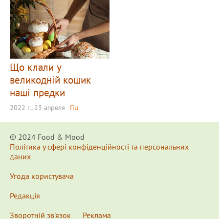
Що клали у
великодній кошик
наші предки
2022 г., 23 апреля
Гід
© 2024 Food & Мood
Політика у сфері конфіденційності та персональних
даних
Угода користувача
Редакція
Зворотній зв'язок
Реклама