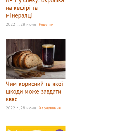
№ 1 у спеку: окрошка
на кефірі та
мінералці
2022 г., 28 июня
Рецепти
Чим корисний та якої
шкоди може завдати
квас
2022 г., 28 июня
Харчування