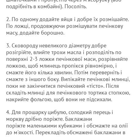
подрібніть в комбайні). Посоліть.
2. По одному додайте яйця і добре їх розмішайте.
По ложці, продовжуючи розмішувати печінкову
масу, додайте борошно.
3. Сковороду невеликого діаметру добре
розігрійте, влийте трохи масла і розподіліть по
поверхні 2-3 ложки печінкової маси, розрівняйте
ложкою, щоб млинець пропікся рівномірно, і
смажте його кілька хвилин. Потім переверніть і
смажте з іншого боку. Випікайте печінкові млинці,
поки не закінчитися печінковий «тісто». Після
складіть млинці для печінкового тортика стопкою,
накрийте фольгою, щоб вони не підсихали.
4. Для прошарку цибулю, солодкий перець і
моркву дрібно поріжте. Баклажани
поріжте маленькими кубиками і обсмажте на олії
до м'якості. Перекладіть обсмажені баклажани в