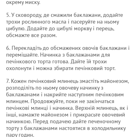
окрему миску.
5. У сковороду, де смажили баклажани, додайте
трохи рослинного масла і пасеруйте на ньому
цибулю. Додайте до цибулі моркву і перець,
обсмажте все разом.
6. Перекладіть до обсмажених овочів баклажани і
перемішайте. Начинка з баклажанами для
печінкового торта готова. Дайте їй трохи
охолонути і можна збирати печінковий торт.
7. Кожен печінковий млинець змастіть майонезом,
розподіліть по ньому овочеву начинку з
баклажанами і накрийте наступним печінковим
млинцем. Продовжуйте, поки не закінчаться
печінкові млинці і начинка. Верхній млинець, як і
інші, намажте майонезом і прикрасьте овочевий
начинкою. Перед подачею дайте печеночному
торту з баклажанами настоятися в холодильнику
пару годин.