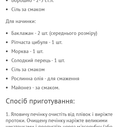
Борошно - 2-3 ст.л.
Сіль за смаком
Для начинки:
Баклажан - 2 шт. (середнього розміру)
Ріпчаста цибуля - 1 шт.
Морква - 1 шт.
Солодкий перець - 1 шт.
Сіль за смаком
Рослинна олія - ​​для смаження
Майонез - за смаком.
Спосіб приготування:
1. Яловичу печінку очистіть від плівок і виріжте
протоки. Очищену печінку наріжте великими
шматочками і пропустіть через м'ясорубку (або