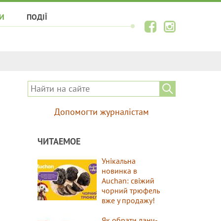
И
ПОДІЇ
Допомогти журналістам
ЧИТАЕМОЕ
Унікальна
новинка в
Auchan: свіжий
чорний трюфель
вже у продажу!
Як обрати ланч-