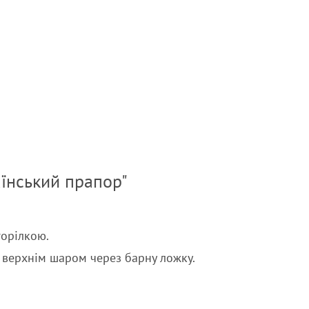
аїнський прапор"
горілкою.
 верхнім шаром через барну ложку.