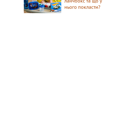
ланчбокс та що у
нього покласти?