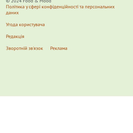
© 2024 Food & Мood
Політика у сфері конфіденційності та персональних
даних
Угода користувача
Редакція
Зворотній зв'язок
Реклама
x
Для удобства пользования сайтом используются
Cookies.
Подробнее...
This website uses Cookies to ensure you get the best
experience on our website.
Learn more...
Ознакомлен(а) /
OK