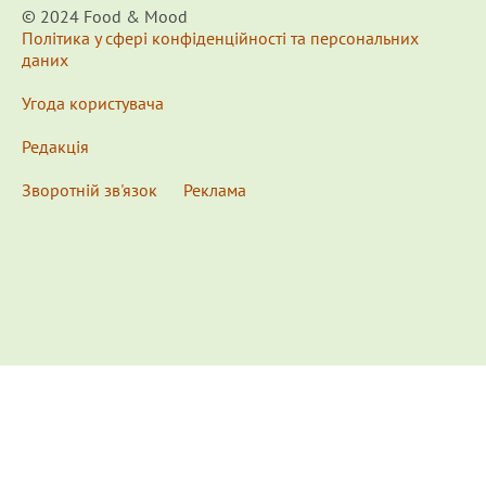
© 2024 Food & Мood
Політика у сфері конфіденційності та персональних
даних
Угода користувача
Редакція
Зворотній зв'язок
Реклама
x
Для удобства пользования сайтом используются
Cookies.
Подробнее...
This website uses Cookies to ensure you get the best
experience on our website.
Learn more...
Ознакомлен(а) /