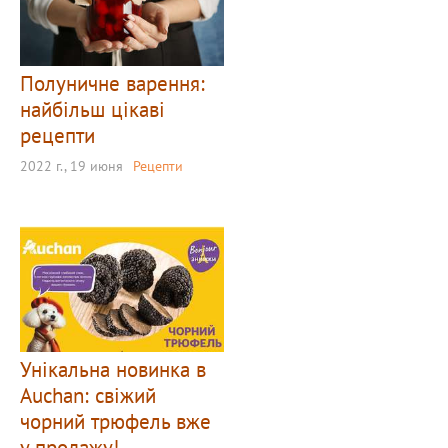
Полуничне варення:
найбільш цікаві
рецепти
2022 г., 19 июня
Рецепти
Унікальна новинка в
Auchan: свіжий
чорний трюфель вже
у продажу!