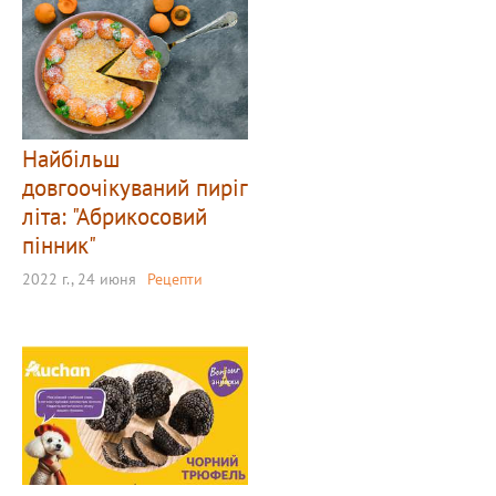
Найбільш
довгоочікуваний пиріг
літа: "Абрикосовий
пінник"
2022 г., 24 июня
Рецепти