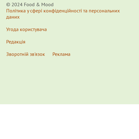
© 2024 Food & Мood
Політика у сфері конфіденційності та персональних
даних
Угода користувача
Редакція
Зворотній зв'язок
Реклама
x
Для удобства пользования сайтом используются
Cookies.
Подробнее...
This website uses Cookies to ensure you get the best
experience on our website.
Learn more...
Ознакомлен(а) /