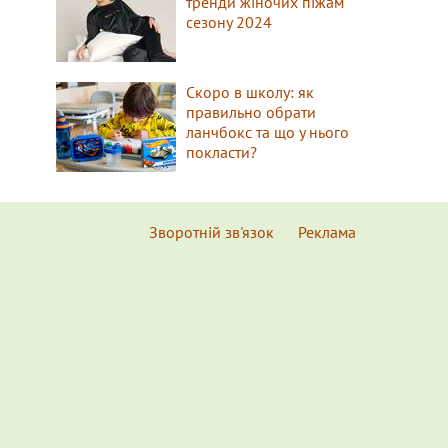
тренди жіночих піжам
сезону 2024
Скоро в школу: як
правильно обрати
ланчбокс та що у нього
покласти?
Зворотній зв'язок
Реклама