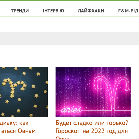
ТРЕНДИ
ІНТЕРВ'Ю
ЛАЙФХАКИ
F&M-РІД
диаку: как
Будет сладко или горько?
таться Овнам
Гороскоп на 2022 год для
Овна