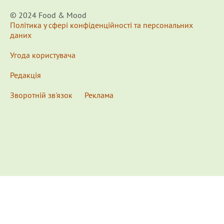
© 2024 Food & Мood
Політика у сфері конфіденційності та персональних
даних
Угода користувача
Редакція
Зворотній зв'язок
Реклама
x
Для удобства пользования сайтом используются
Cookies.
Подробнее...
This website uses Cookies to ensure you get the best