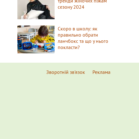
тренди жіночих піжам
сезону 2024
Скоро в школу: як
правильно обрати
ланчбокс та що у нього
покласти?
Зворотній зв'язок
Реклама