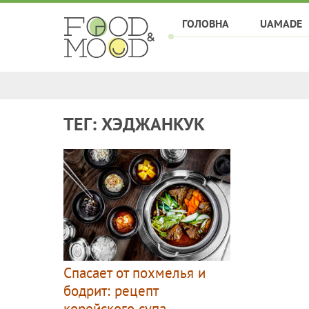
ГОЛОВНА
UAMADE
ТЕГ: ХЭДЖАНКУК
Спасает от похмелья и
бодрит: рецепт
корейского супа