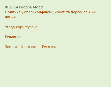
© 2024 Food & Мood
Політика у сфері конфіденційності та персональних
даних
Угода користувача
Редакція
Зворотній зв'язок
Реклама
x
Для удобства пользования сайтом используются
Cookies.
Подробнее...
This website uses Cookies to ensure you get the best