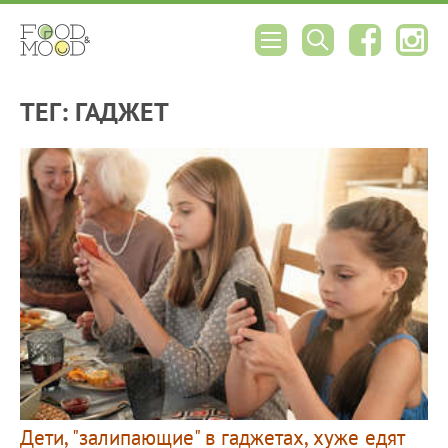
ТЕГ: ГАДЖЕТ
Дети, "залипающие" в гаджетах, хуже едят