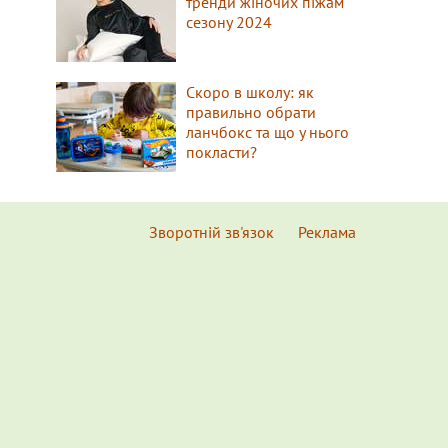
тренди жіночих піжам
сезону 2024
Скоро в школу: як
правильно обрати
ланчбокс та що у нього
покласти?
Зворотній зв'язок
Реклама