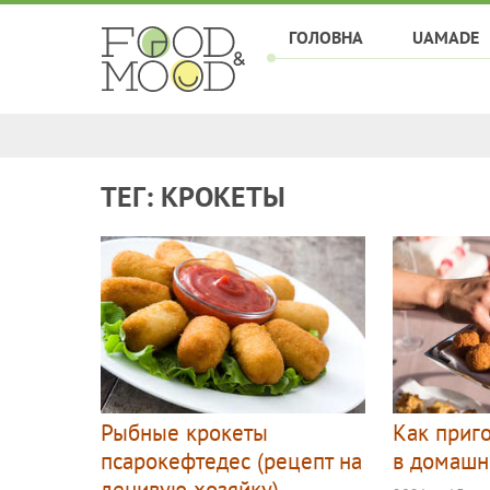
ГОЛОВНА
UAMADE
ТЕГ: КРОКЕТЫ
Рыбные крокеты
Как приг
псарокефтедес (рецепт на
в домашн
ленивую хозяйку)