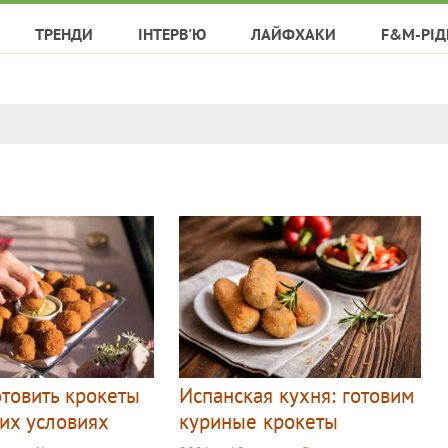
ТРЕНДИ
ІНТЕРВ'Ю
ЛАЙФХАКИ
F&M-РІД
отовить крокеты
Испанская кухня: готовим
их условиях
куриные крокеты