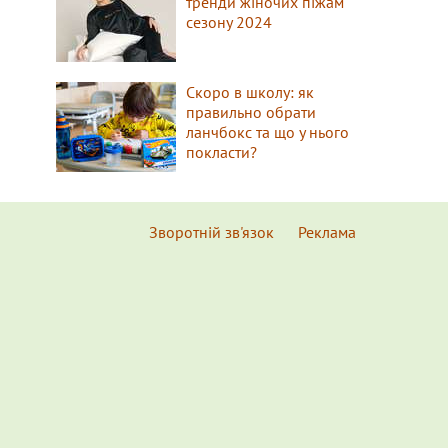
тренди жіночих піжам
сезону 2024
Скоро в школу: як
правильно обрати
ланчбокс та що у нього
покласти?
Зворотній зв'язок
Реклама