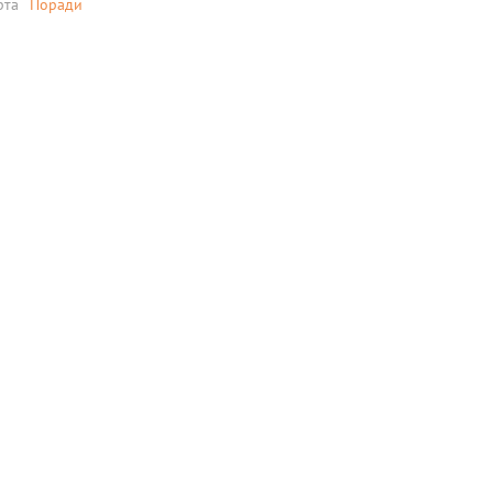
рта
Поради