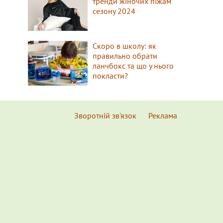
тренди жіночих піжам
сезону 2024
Скоро в школу: як
правильно обрати
ланчбокс та що у нього
покласти?
Зворотній зв'язок
Реклама