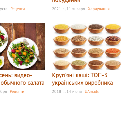
густа
Рецепти
2021 г., 11 января
Харчування
сень: видео-
Круп'яні каші: ТОП-3
еобычного салата
українських виробника
ября
Рецепти
2018 г., 14 июня
UAmade