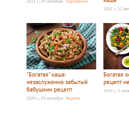
2021 г., 29 сентября
Харчування
2021 г., 12 ав
"Богатая" каша:
Богатая о
незаслуженно забытый
рецепт н
бабушкин рецепт
2019 г., 5 окт
2020 г., 29 сентября
Рецепти