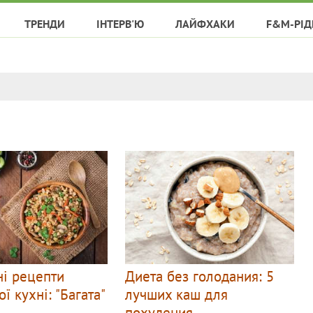
ТРЕНДИ
ІНТЕРВ'Ю
ЛАЙФХАКИ
F&M-РІД
ні рецепти
Диета без голодания: 5
ої кухні: "Багата"
лучших каш для
похудения