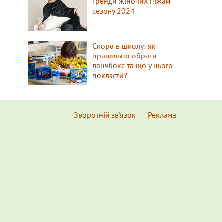
тренди жіночих піжам
сезону 2024
Скоро в школу: як
правильно обрати
ланчбокс та що у нього
покласти?
Зворотній зв'язок
Реклама