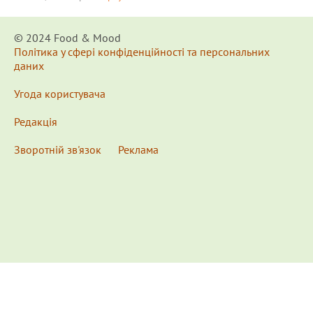
© 2024 Food & Мood
Політика у сфері конфіденційності та персональних
даних
Угода користувача
Редакція
Зворотній зв'язок
Реклама
x
Для удобства пользования сайтом используются
Cookies.
Подробнее...