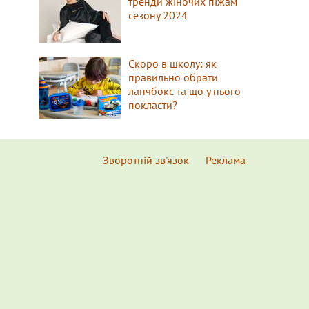
тренди жіночих піжам
сезону 2024
Скоро в школу: як
правильно обрати
ланчбокс та що у нього
покласти?
Зворотній зв'язок
Реклама