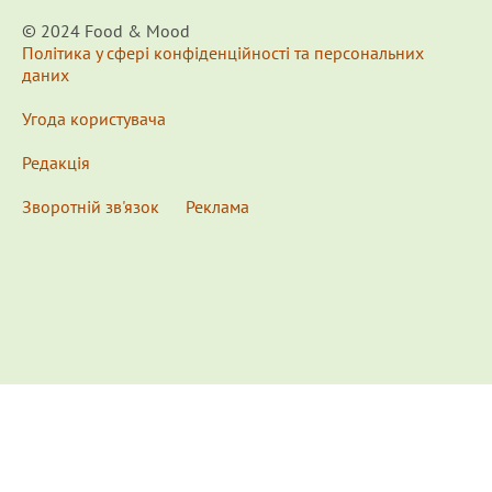
© 2024 Food & Мood
Політика у сфері конфіденційності та персональних
даних
Угода користувача
Редакція
Зворотній зв'язок
Реклама
x
Для удобства пользования сайтом используются
Cookies.
Подробнее...
This website uses Cookies to ensure you get the best