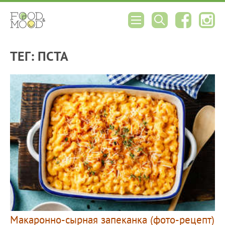
ТЕГ: ПСТА
Макаронно-сырная запеканка (фото-рецепт)